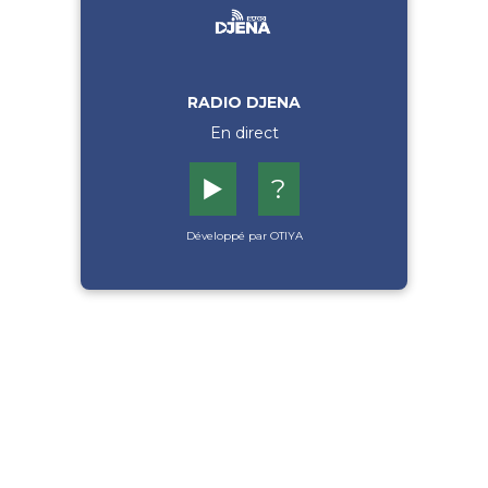
RADIO DJENA
En direct
▶️
?
Développé par OTIYA