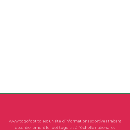
www.togofoot.tg est un site d’informations sportives traitant
essentiellement le foot togolais à l’échelle national et