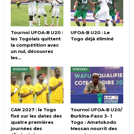
Tournoi UFOA-B U20 :
UFOA-B U20 : Le
les Togolais quittent
Togo déjà éliminé
la compétition avec
un nul, découvrez
les…
EPERVIERS
EPERVIERS
CAN 2027 : le Togo
Tournoi UFOA-B U20/
fixé sur les dates des
Burkina-Faso 3- 1
quatre premières
Togo : Ametokodo
journées des
Messan nourrit des