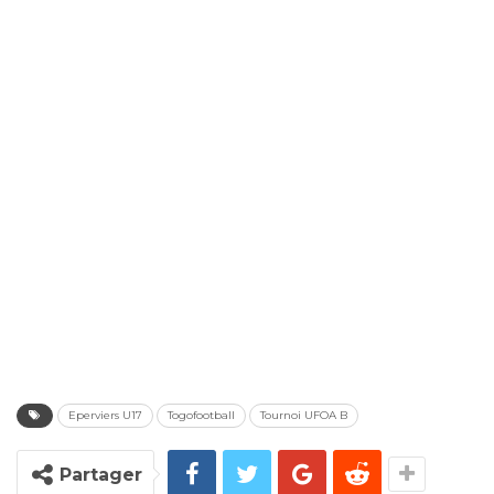
Eperviers U17
Togofootball
Tournoi UFOA B
Partager