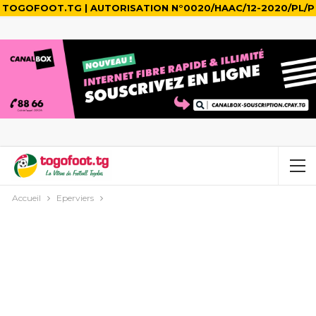
TOGOFOOT.TG | AUTORISATION N°0020/HAAC/12-2020/PL/P
Accueil
Eperviers