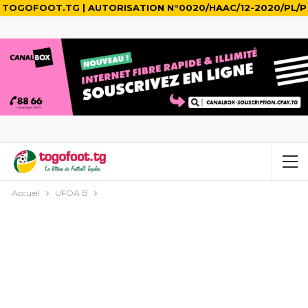
TOGOFOOT.TG | AUTORISATION N°0020/HAAC/12-2020/PL/P
Accueil
UFOA B