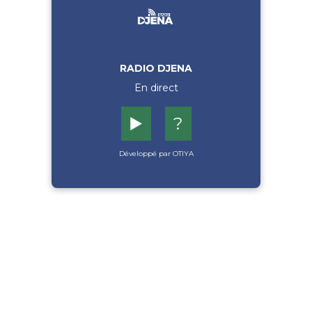
RADIO DJENA
En direct
▶️
?
Développé par OTIYA