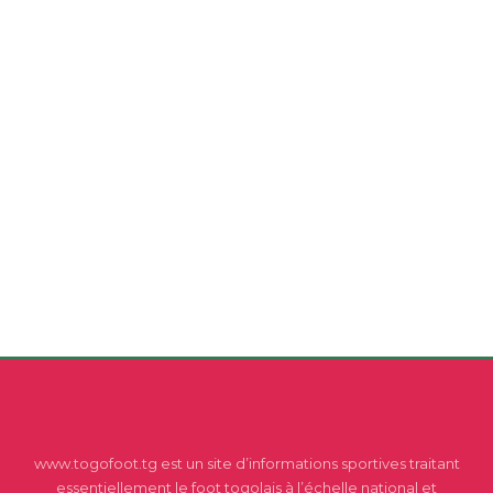
www.togofoot.tg est un site d’informations sportives traitant
essentiellement le foot togolais à l’échelle national et