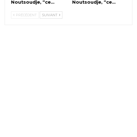
Noutsoudje, “ce…
Noutsoudje, “ce…
PRÉCÉDENT
SUIVANT