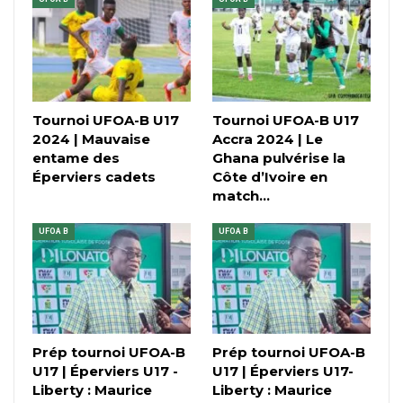
Tournoi UFOA-B U17
Tournoi UFOA-B U17
2024 | Mauvaise
Accra 2024 | Le
entame des
Ghana pulvérise la
Éperviers cadets
Côte d’Ivoire en
match…
UFOA B
UFOA B
Prép tournoi UFOA-B
Prép tournoi UFOA-B
U17 | Éperviers U17 -
U17 | Éperviers U17-
Liberty : Maurice
Liberty : Maurice