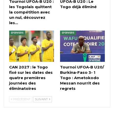
Tournoi UFOA-B U20 :
UFOA-B U20 : Le
les Togolais quittent
Togo déjà éliminé
la compétition avec
un nul, découvrez
les…
EPERVIERS
EPERVIERS
CAN 2027 : le Togo
Tournoi UFOA-B U20/
fixé sur les dates des
Burkina-Faso 3- 1
quatre premières
Togo : Ametokodo
journées des
Messan nourrit des
éliminatoires
regrets
PRÉCÉDENT
SUIVANT