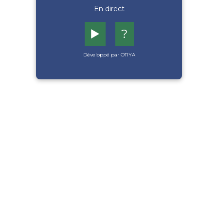
En direct
▶️
?
Développé par OTIYA