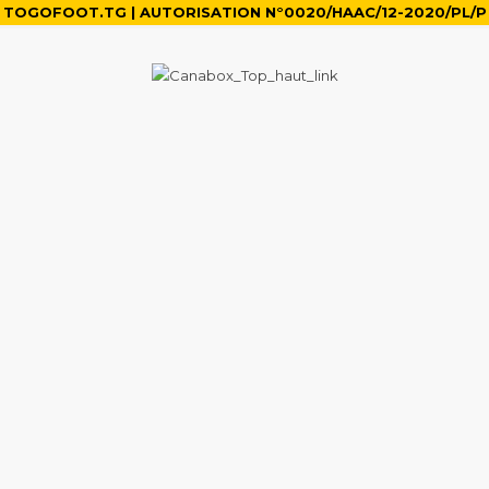
TOGOFOOT.TG | AUTORISATION N°0020/HAAC/12-2020/PL/P