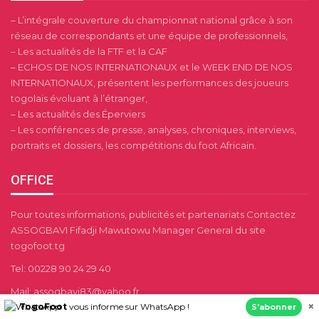
– L’intégrale couverture du championnat national grâce à son
réseau de correspondants et une équipe de professionnels,
– Les actualités de la FTF et la CAF
– ECHOS DE NOS INTERNATIONAUX et le WEEK END DE NOS
INTERNATIONAUX, présentent les performances des joueurs
togolais évoluant à l’étranger,
– Les actualités des Éperviers
– Les conférences de presse, analyses, chroniques, interviews,
portraits et dossiers, les compétitions du foot Africain.
OFFICE
Pour toutes informations, publicités et partenariats Contactez
ASSOGBAVI Fifadji Mawutowu Manager General du site
togofoot.tg
Tel: 00228 90 24 29 40
Mail: assogbavi83@yahoo.fr
×
TogoFoot
vous informe sur WhatsApp !
S’abonner
contacts@togofoot.tg