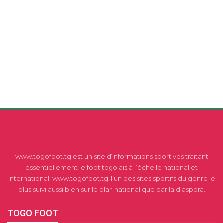
www.togofoot.tg est un site d’informations sportives traitant
essentiellement le foot togolais à l’échelle national et
international. www.togofoot.tg, l’un des sites sportifs du genre le
plus suivi aussi bien sur le plan national que par la diaspora.
TOGO FOOT