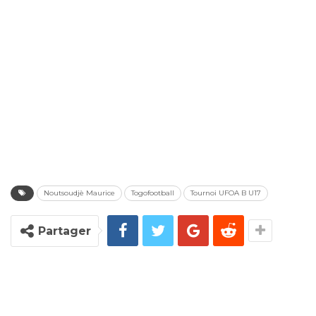
Noutsoudjè Maurice
Togofootball
Tournoi UFOA B U17
Partager