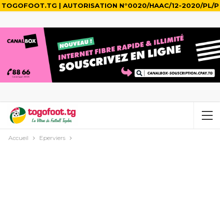
TOGOFOOT.TG | AUTORISATION N°0020/HAAC/12-2020/PL/P
Accueil
Eperviers