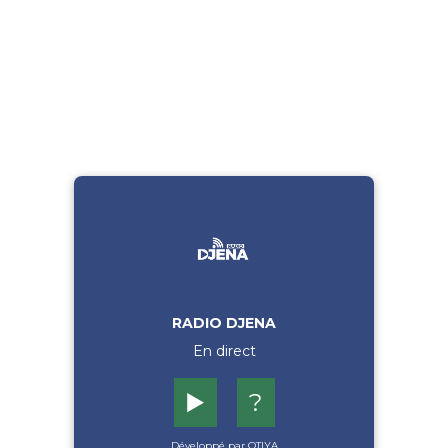
RADIO DJENA
En direct
▶️
?
Développé par OTIYA