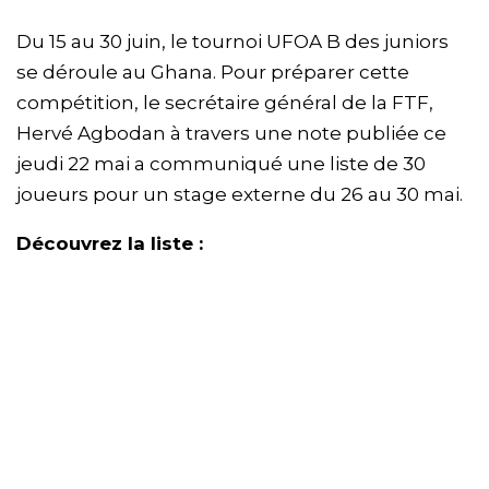
Du 15 au 30 juin, le tournoi UFOA B des juniors
se déroule au Ghana. Pour préparer cette
compétition, le secrétaire général de la FTF,
Hervé Agbodan à travers une note publiée ce
jeudi 22 mai a communiqué une liste de 30
joueurs pour un stage externe du 26 au 30 mai.
Découvrez la liste :