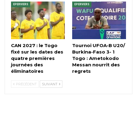
EPERVIERS
EPERVIERS
CAN 2027 : le Togo
Tournoi UFOA-B U20/
fixé sur les dates des
Burkina-Faso 3- 1
quatre premières
Togo : Ametokodo
journées des
Messan nourrit des
éliminatoires
regrets
PRÉCÉDENT
SUIVANT