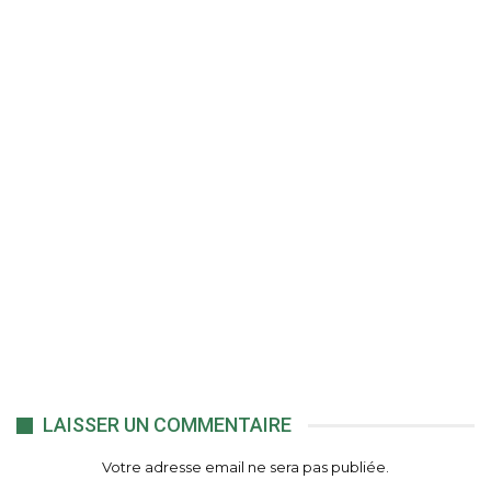
LAISSER UN COMMENTAIRE
Votre adresse email ne sera pas publiée.