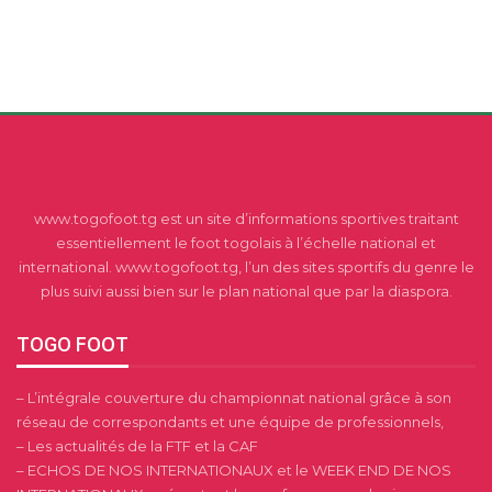
www.togofoot.tg est un site d’informations sportives traitant
essentiellement le foot togolais à l’échelle national et
international. www.togofoot.tg, l’un des sites sportifs du genre le
plus suivi aussi bien sur le plan national que par la diaspora.
TOGO FOOT
– L’intégrale couverture du championnat national grâce à son
réseau de correspondants et une équipe de professionnels,
– Les actualités de la FTF et la CAF
– ECHOS DE NOS INTERNATIONAUX et le WEEK END DE NOS