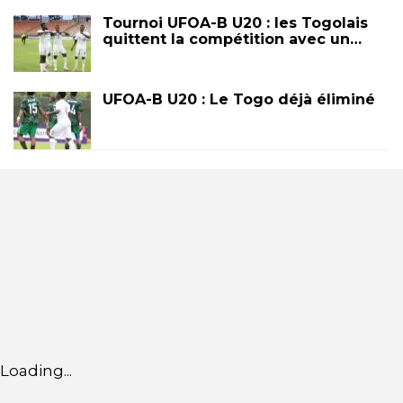
Tournoi UFOA-B U20 : les Togolais
quittent la compétition avec un…
UFOA-B U20 : Le Togo déjà éliminé
Loading...