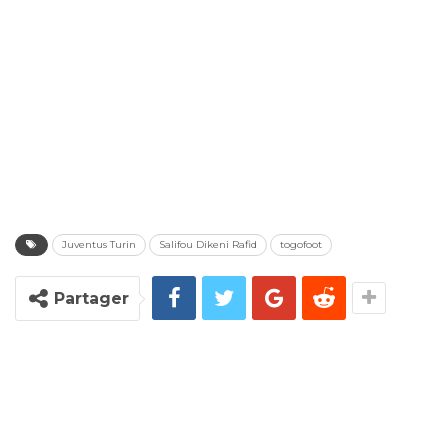
Juventus Turin
Salifou Dikeni Rafid
togofoot
Partager