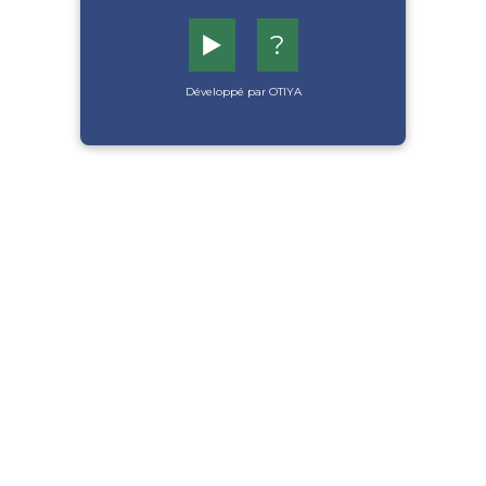
▶️
?
Développé par OTIYA