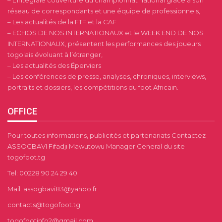
réseau de correspondants et une équipe de professionnels,
– Les actualités de la FTF et la CAF
– ECHOS DE NOS INTERNATIONAUX et le WEEK END DE NOS
INTERNATIONAUX, présentent les performances des joueurs
togolais évoluant à l’étranger,
– Les actualités des Éperviers
– Les conférences de presse, analyses, chroniques, interviews,
portraits et dossiers, les compétitions du foot Africain.
OFFICE
Pour toutes informations, publicités et partenariats Contactez
ASSOGBAVI Fifadji Mawutowu Manager General du site
togofoot.tg
Tel: 00228 90 24 29 40
Mail: assogbavi83@yahoo.fr
contacts@togofoot.tg
togofootinfo2@gmail.com