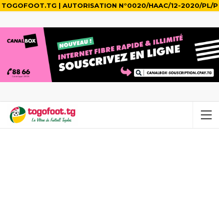
TOGOFOOT.TG | AUTORISATION N°0020/HAAC/12-2020/PL/P