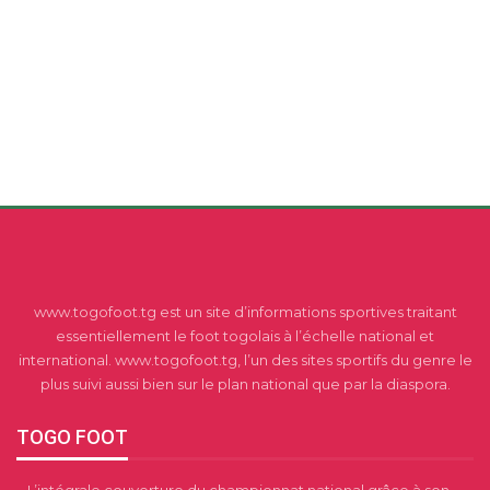
www.togofoot.tg est un site d’informations sportives traitant
essentiellement le foot togolais à l’échelle national et
international. www.togofoot.tg, l’un des sites sportifs du genre le
plus suivi aussi bien sur le plan national que par la diaspora.
TOGO FOOT
– L’intégrale couverture du championnat national grâce à son