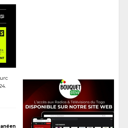
turc
24.
Ghanéen