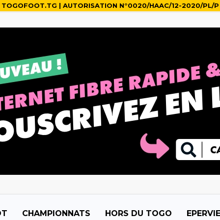
TOGOFOOT.TG | AUTORISATION N°0020/HAAC/12-2020/PL/P
OT
CHAMPIONNATS
HORS DU TOGO
EPERVI