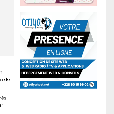
En
in de
rès
er