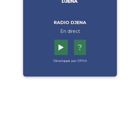
RADIO DJENA
En direct
▶️
?
Développé par OTIYA