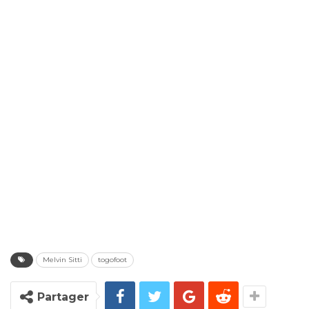
Melvin Sitti
togofoot
Partager