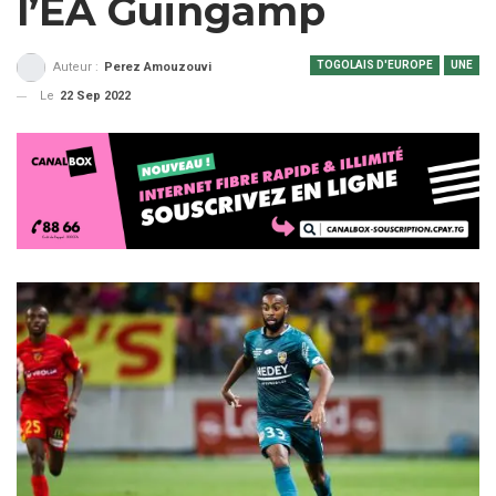
l’EA Guingamp
TOGOLAIS D'EUROPE
UNE
Auteur :
Perez Amouzouvi
Le
22 Sep 2022