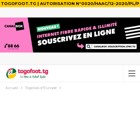
TOGOFOOT.TG | AUTORISATION N°0020/HAAC/12-2020/PL/P
Accueil
Togolais d'Europe