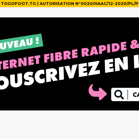
TOGOFOOT.TG | AUTORISATION N°0020/HAAC/12-2020/PL/P