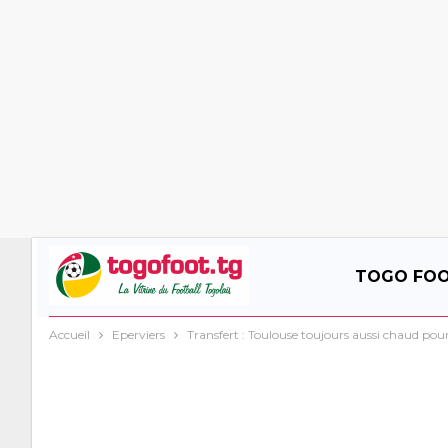
TOGO FO
Accueil
Eperviers
Transfert : Toulouse toujours aussi chaud pou