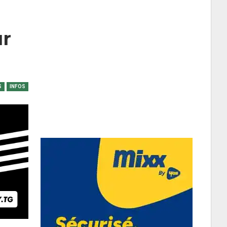
ur
S
INFOS