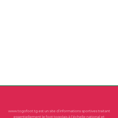
www.togofoot.tg est un site d’informations sportives traitant
essentiellement le foot togolais à l’échelle national et