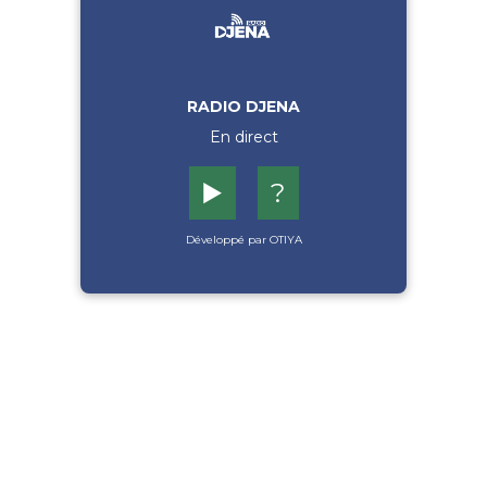
RADIO DJENA
En direct
▶️
?
Développé par OTIYA