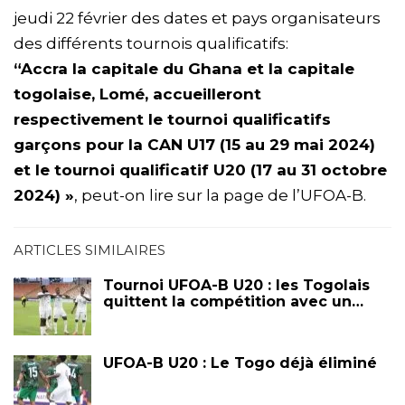
jeudi 22 février des dates et pays organisateurs
des différents tournois qualificatifs:
“Accra la capitale du Ghana et la capitale
togolaise, Lomé, accueilleront
respectivement le tournoi qualificatifs
garçons pour la CAN U17 (15 au 29 mai 2024)
et le tournoi qualificatif U20 (17 au 31 octobre
2024) »
, peut-on lire sur la page de l’UFOA-B.
ARTICLES SIMILAIRES
Tournoi UFOA-B U20 : les Togolais
quittent la compétition avec un…
UFOA-B U20 : Le Togo déjà éliminé