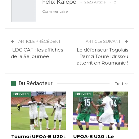
Felix Kalepe
2623 Article
0
Commentaire
ARTICLE PRÉCÉDENT
ARTICLE SUIVANT
LDC CAF : les affiches
Le défenseur Togolais
de la 5e journée
Ramzi Touré Idrissou
atterrit en Roumanie !
Du Rédacteur
Tout
EPERVIERS
EPERVIERS
Tournoi UFOA-B U20 :
UFOA-B U20 : Le