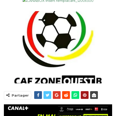
Partager