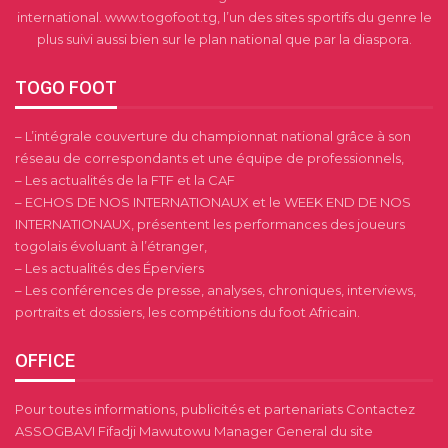
international. www.togofoot.tg, l’un des sites sportifs du genre le
plus suivi aussi bien sur le plan national que par la diaspora.
TOGO FOOT
– L’intégrale couverture du championnat national grâce à son
réseau de correspondants et une équipe de professionnels,
– Les actualités de la FTF et la CAF
– ECHOS DE NOS INTERNATIONAUX et le WEEK END DE NOS
INTERNATIONAUX, présentent les performances des joueurs
togolais évoluant à l’étranger,
– Les actualités des Éperviers
– Les conférences de presse, analyses, chroniques, interviews,
portraits et dossiers, les compétitions du foot Africain.
OFFICE
Pour toutes informations, publicités et partenariats Contactez
ASSOGBAVI Fifadji Mawutowu Manager General du site