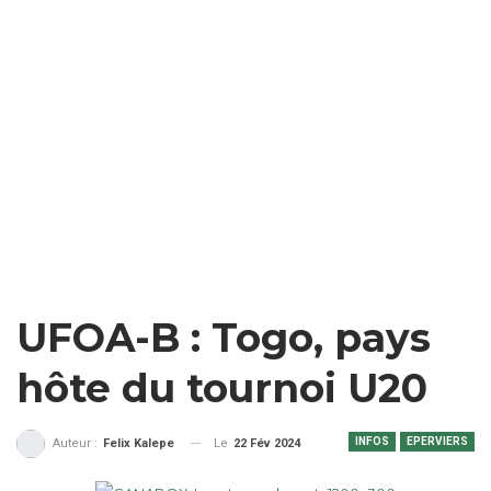
UFOA-B : Togo, pays
hôte du tournoi U20
INFOS
EPERVIERS
Le
22 Fév 2024
Auteur :
Felix Kalepe