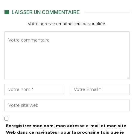
LAISSER UN COMMENTAIRE
Votre adresse email ne sera pas publiée.
Enregistrez mon nom, mon adresse e-mail et mon site
Web dans ce navigateur pour la prochaine fois que je