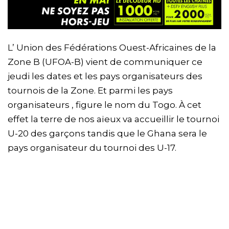
L’ Union des Fédérations Ouest-Africaines de la
Zone B (UFOA-B) vient de communiquer ce
jeudi les dates et les pays organisateurs des
tournois de la Zone. Et parmi les pays
organisateurs , figure le nom du Togo. À cet
effet la terre de nos aïeux va accueillir le tournoi
U-20 des garçons tandis que le Ghana sera le
pays organisateur du tournoi des U-17.