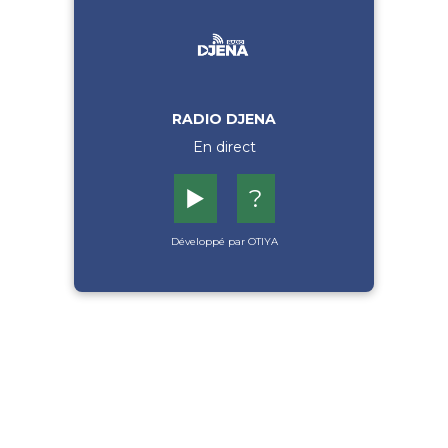
RADIO DJENA
En direct
▶️
?
Développé par OTIYA