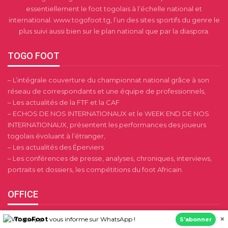
essentiellement le foot togolais à l’échelle national et
international. www.togofoot.tg, l’un des sites sportifs du genre le
plus suivi aussi bien sur le plan national que par la diaspora.
TOGO FOOT
– L’intégrale couverture du championnat national grâce à son
réseau de correspondants et une équipe de professionnels,
– Les actualités de la FTF et la CAF
– ECHOS DE NOS INTERNATIONAUX et le WEEK END DE NOS
INTERNATIONAUX, présentent les performances des joueurs
togolais évoluant à l’étranger,
– Les actualités des Éperviers
– Les conférences de presse, analyses, chroniques, interviews,
portraits et dossiers, les compétitions du foot Africain.
OFFICE
×
Pour toutes informations, publicités et partenariats Contactez
TogoFoot
vous informe sur WhatsApp !
S’abonner