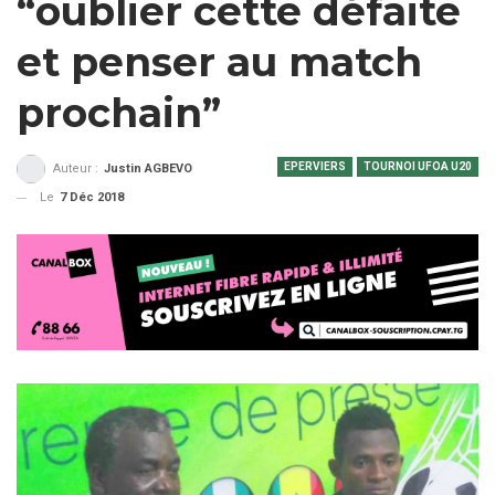
“oublier cette défaite
et penser au match
prochain”
EPERVIERS
TOURNOI UFOA U20
Auteur :
Justin AGBEVO
Le
7 Déc 2018