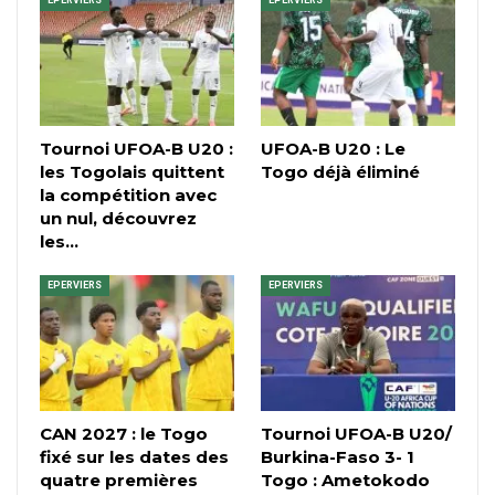
Tournoi UFOA-B U20 :
UFOA-B U20 : Le
les Togolais quittent
Togo déjà éliminé
la compétition avec
un nul, découvrez
les…
EPERVIERS
EPERVIERS
CAN 2027 : le Togo
Tournoi UFOA-B U20/
fixé sur les dates des
Burkina-Faso 3- 1
quatre premières
Togo : Ametokodo