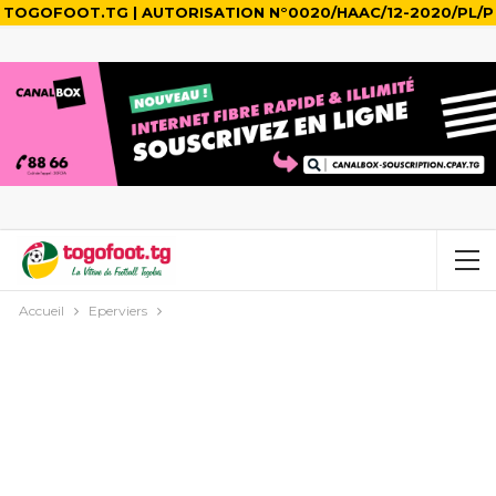
TOGOFOOT.TG | AUTORISATION N°0020/HAAC/12-2020/PL/P
Accueil
Eperviers