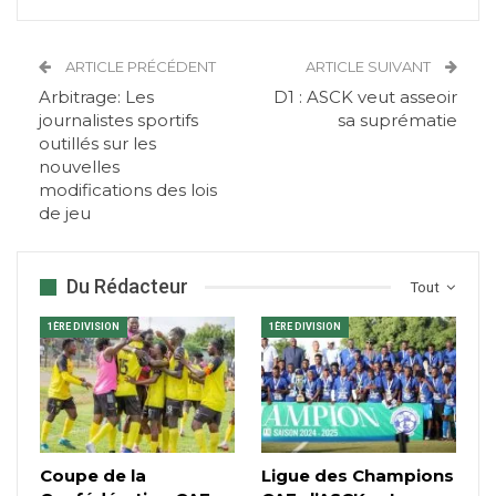
ARTICLE PRÉCÉDENT
ARTICLE SUIVANT
Arbitrage: Les
D1 : ASCK veut asseoir
journalistes sportifs
sa suprématie
outillés sur les
nouvelles
modifications des lois
de jeu
Du Rédacteur
Tout
1ÈRE DIVISION
1ÈRE DIVISION
Coupe de la
Ligue des Champions