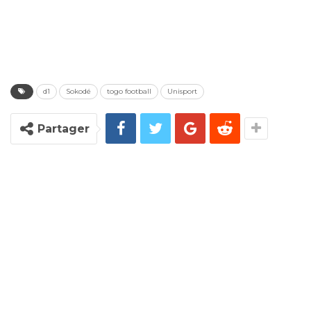
d1
Sokodé
togo football
Unisport
Partager