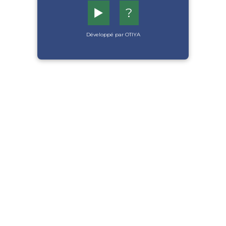
▶️
?
Développé par OTIYA