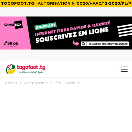
TOGOFOOT.TG | AUTORISATION N°0020/HAAC/12-2020/PL/P
Accueil
Championnat
1ère Division