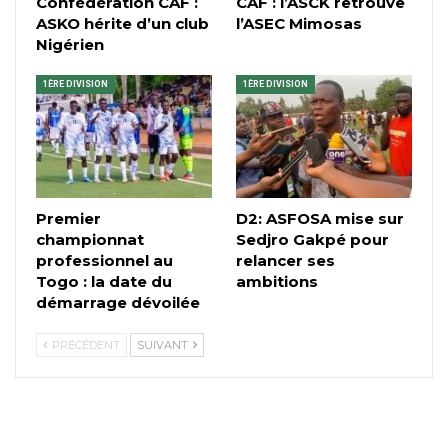
Confédération CAF :
CAF : l’ASCK retrouve
ASKO hérite d’un club
l’ASEC Mimosas
Nigérien
1ÈRE DIVISION
1ÈRE DIVISION
Premier
D2: ASFOSA mise sur
championnat
Sedjro Gakpé pour
professionnel au
relancer ses
Togo : la date du
ambitions
démarrage dévoilée
PRÉCÉDENT
SUIVANT