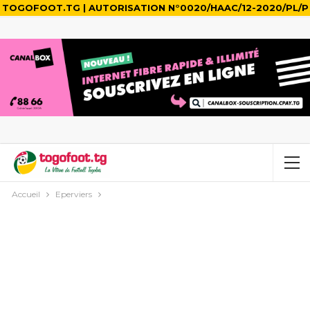
TOGOFOOT.TG | AUTORISATION N°0020/HAAC/12-2020/PL/P
Accueil
Eperviers