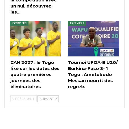
un nul, découvrez
les…
EPERVIERS
EPERVIERS
CAN 2027 : le Togo
Tournoi UFOA-B U20/
fixé sur les dates des
Burkina-Faso 3- 1
quatre premières
Togo : Ametokodo
journées des
Messan nourrit des
éliminatoires
regrets
PRÉCÉDENT
SUIVANT