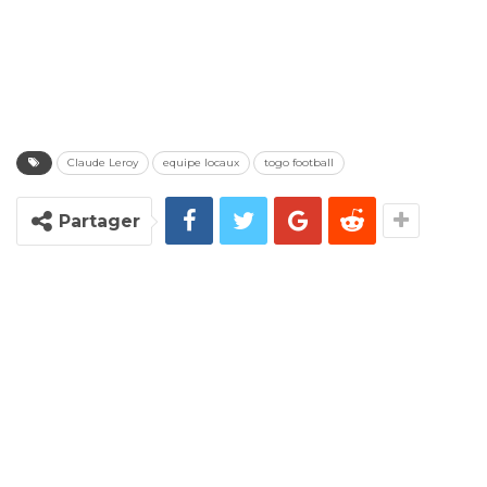
Claude Leroy
equipe locaux
togo football
Partager