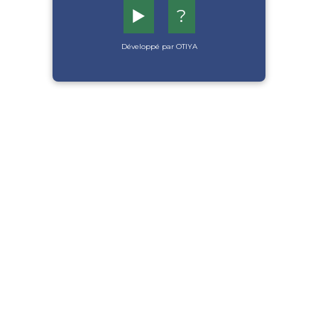
▶️
?
Développé par OTIYA