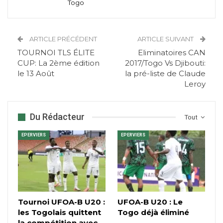
Togo
ARTICLE PRÉCÉDENT
ARTICLE SUIVANT
TOURNOI TLS ÉLITE
Eliminatoires CAN
CUP: La 2ème édition
2017/Togo Vs Djibouti:
le 13 Août
la pré-liste de Claude
Leroy
Du Rédacteur
Tout
EPERVIERS
EPERVIERS
Tournoi UFOA-B U20 :
UFOA-B U20 : Le
les Togolais quittent
Togo déjà éliminé
la compétition avec