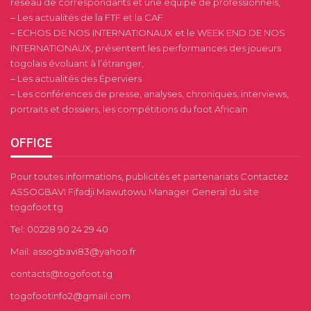
réseau de correspondants et une équipe de professionnels,
– Les actualités de la FTF et la CAF
– ECHOS DE NOS INTERNATIONAUX et le WEEK END DE NOS
INTERNATIONAUX, présentent les performances des joueurs
togolais évoluant à l’étranger,
– Les actualités des Éperviers
– Les conférences de presse, analyses, chroniques, interviews,
portraits et dossiers, les compétitions du foot Africain.
OFFICE
Pour toutes informations, publicités et partenariats Contactez
ASSOGBAVI Fifadji Mawutowu Manager General du site
togofoot.tg
Tel: 00228 90 24 29 40
Mail: assogbavi83@yahoo.fr
contacts@togofoot.tg
togofootinfo2@gmail.com