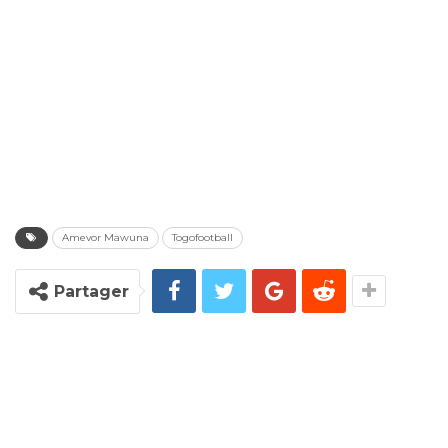
Amevor Mawuna
Togofootball
Partager