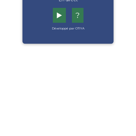
▶️
?
Développé par OTIYA