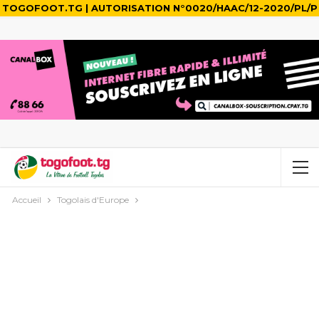
TOGOFOOT.TG | AUTORISATION N°0020/HAAC/12-2020/PL/P
Accueil
Togolais d'Europe