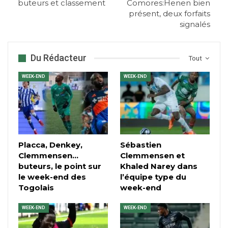
buteurs et classement
Comores:Henen bien
présent, deux forfaits
signalés
Du Rédacteur
Tout
WEEK-END
WEEK-END
Placca, Denkey,
Sébastien
Clemmensen…
Clemmensen et
buteurs, le point sur
Khaled Narey dans
le week-end des
l’équipe type du
Togolais
week-end
WEEK-END
WEEK-END