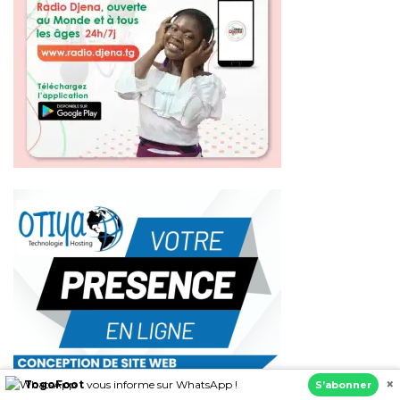
×
TogoFoot
vous informe sur WhatsApp !
S’abonner