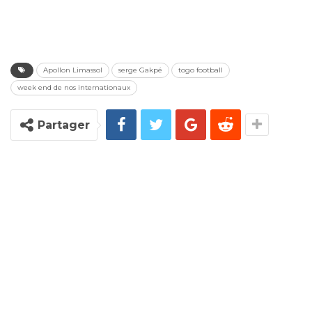
Apollon Limassol
serge Gakpé
togo football
week end de nos internationaux
Partager