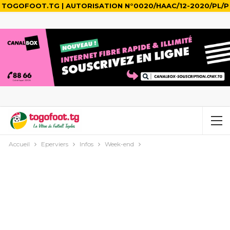
TOGOFOOT.TG | AUTORISATION N°0020/HAAC/12-2020/PL/P
Accueil
Eperviers
Infos
Week-end