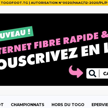
TOGOFOOT.TG | AUTORISATION N°0020/HAAC/12-2020/PL/P
OT
CHAMPIONNATS
HORS DU TOGO
EPERVI