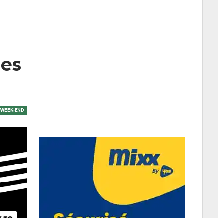
ses
WEEK-END