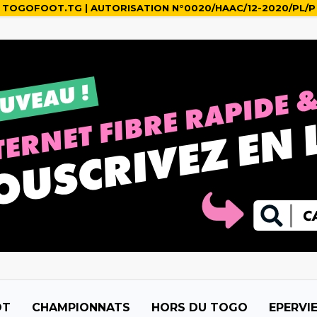
TOGOFOOT.TG | AUTORISATION N°0020/HAAC/12-2020/PL/P
OT
CHAMPIONNATS
HORS DU TOGO
EPERVI