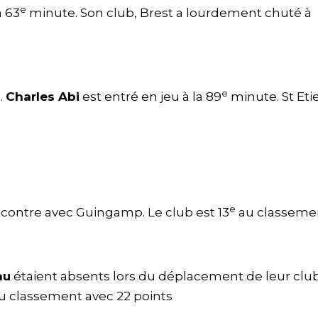
e
a 63
minute. Son club, Brest a lourdement chuté à
e
.
Charles Abi
est entré en jeu à la 89
minute. St Et
e
encontre avec Guingamp. Le club est 13
au classeme
nu
étaient absents lors du déplacement de leur clu
au classement avec 22 points