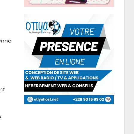
ienne
nt
b