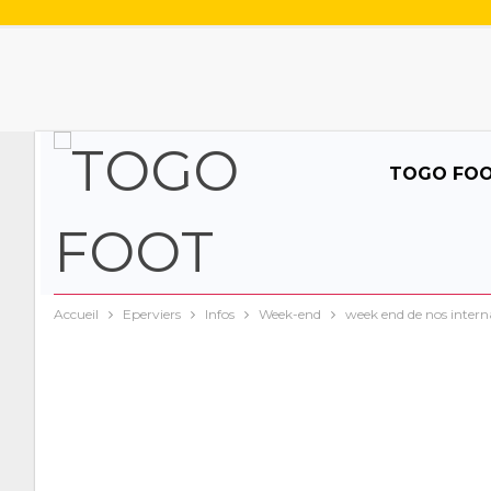
TOGO FO
Accueil
Eperviers
Infos
Week-end
week end de nos intern