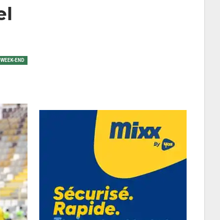
el
WEEK-END