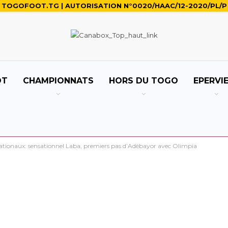
TOGOFOOT.TG | AUTORISATION N°0020/HAAC/12-2020/PL/P
OT
CHAMPIONNATS
HORS DU TOGO
EPERVI
ationaux: sensationnel Laba, premiers pas d’Adébayor avec Olimpia