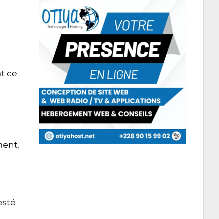
t ce
ment.
esté