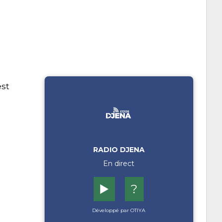
est
RADIO DJENA
En direct
▶️
?
Développé par OTIYA