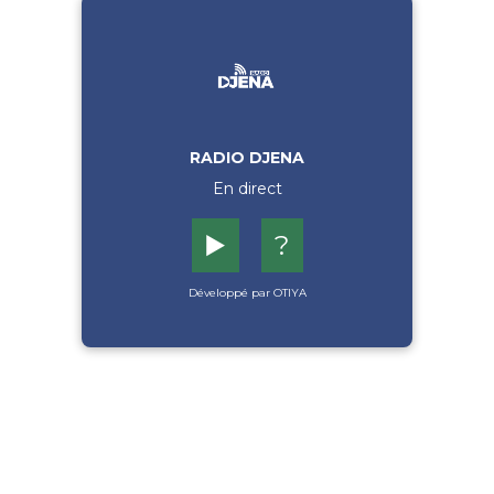
RADIO DJENA
En direct
▶️
?
Développé par OTIYA