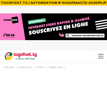
TOGOFOOT.TG | AUTORISATION N°0020/HAAC/12-2020/PL/P
Accueil
Eperviers
Infos
Week-end