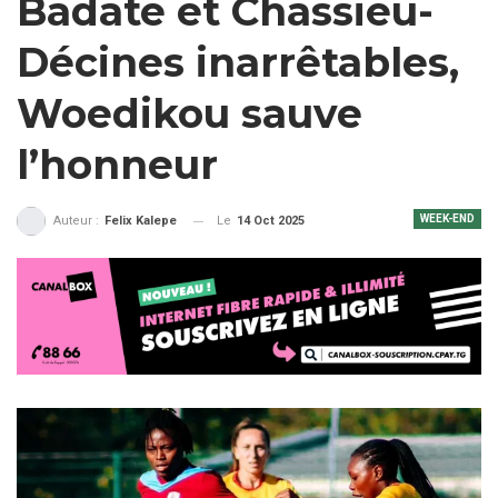
Badate et Chassieu-
Décines inarrêtables,
Woedikou sauve
l’honneur
WEEK-END
Le
14 Oct 2025
Auteur :
Felix Kalepe