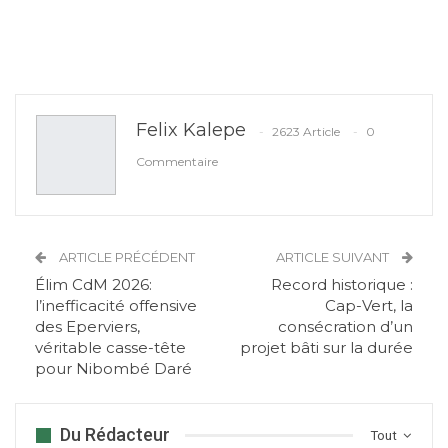
Felix Kalepe
2623 Article
0
Commentaire
ARTICLE PRÉCÉDENT
ARTICLE SUIVANT
Élim CdM 2026:
Record historique :
l’inefficacité offensive
Cap-Vert, la
des Eperviers,
consécration d’un
véritable casse-tête
projet bâti sur la durée
pour Nibombé Daré
Du Rédacteur
Tout