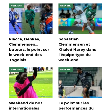
WEEK-END
WEEK-END
Placca, Denkey,
Sébastien
Clemmensen…
Clemmensen et
buteurs, le point sur
Khaled Narey dans
le week-end des
l’équipe type du
Togolais
week-end
WEEK-END
WEEK-END
Weekend de nos
Le point sur les
internationales :
performances du