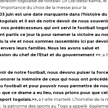
édération togolaise de football. Dr Lidi Bessi Kama, le
 l’importance du choix de la messe pour la
 03 juin est une date marquante dans l’histoire du
togolais et il est de notre devoir de nous souveni
ur nos prédécesseurs qui ont servi le football togol
nt partis ce jour là pour ramener la victoire au n
u la vie et nous sommes rassemblés ici par devoi
envers leurs familles. Nous les avons salué et
sion du chef de l’Etat et du gouvernement >>
, a-
nir de notre football, nous devons puiser la force
 honorer la mémoire de ceux qui nous ont précédé
 du football et pour pouvoir nous permettre de no
ns que ce drame a eu lieu, nous prions pour que ce
sport togolais.>>,
a t-elle martelé. L’homélie de la
t la patronne des sports au Togo a appelé égaleme