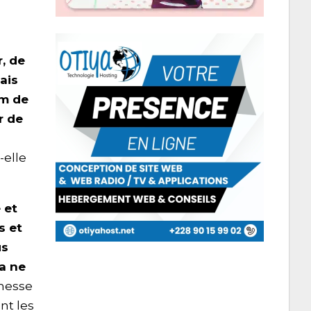
r, de
ais
om de
r de
t-elle
 et
s et
us
la ne
 messe
nt les