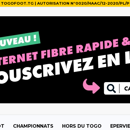
TOGOFOOT.TG | AUTORISATION N°0020/HAAC/12-2020/PL/P
OT
CHAMPIONNATS
HORS DU TOGO
EPERVI