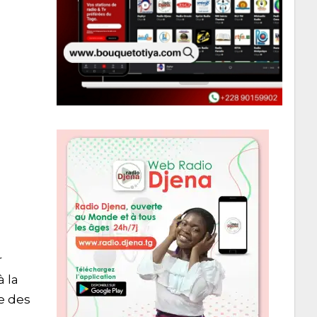
r
 la
e des