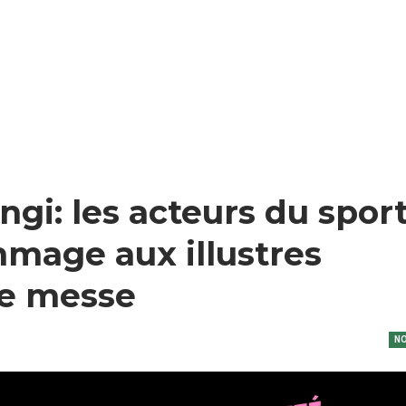
ngi: les acteurs du spor
mmage aux illustres
ne messe
NO