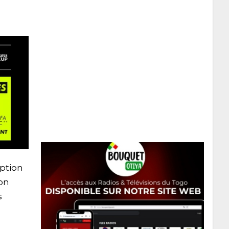
ption
ion
s