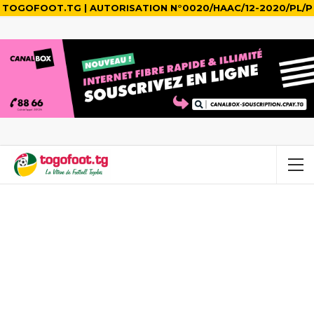
TOGOFOOT.TG | AUTORISATION N°0020/HAAC/12-2020/PL/P