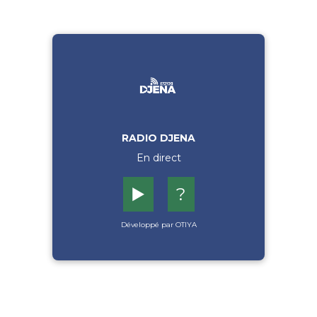
RADIO DJENA
En direct
▶️
?
Développé par OTIYA