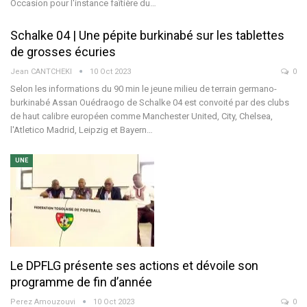
Occasion pour l'instance faîtière du…
Schalke 04 | Une pépite burkinabé sur les tablettes
de grosses écuries
Jean CANTCHEKI
10 Oct 2023
0
Selon les informations du 90 min le jeune milieu de terrain germano-
burkinabé Assan Ouédraogo de Schalke 04 est convoité par des clubs
de haut calibre européen comme Manchester United, City, Chelsea,
l'Atletico Madrid, Leipzig et Bayern…
UNE
Le DPFLG présente ses actions et dévoile son
programme de fin d’année
Perez Amouzouvi
10 Oct 2023
0