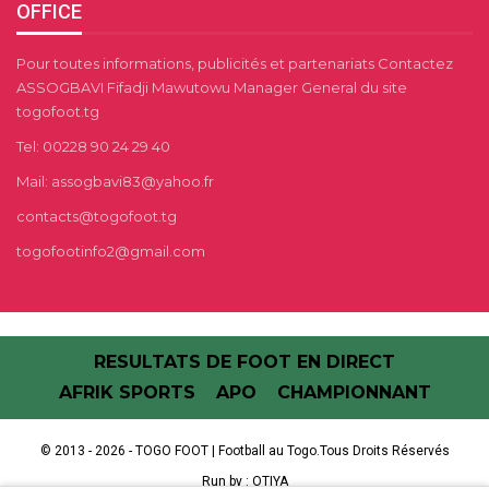
OFFICE
Pour toutes informations, publicités et partenariats Contactez
ASSOGBAVI Fifadji Mawutowu Manager General du site
togofoot.tg
Tel: 00228 90 24 29 40
Mail: assogbavi83@yahoo.fr
contacts@togofoot.tg
togofootinfo2@gmail.com
RESULTATS DE FOOT EN DIRECT
AFRIK SPORTS
APO
CHAMPIONNANT
© 2013 - 2026 - TOGO FOOT | Football au Togo.Tous Droits Réservés
Run by :
OTIYA