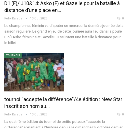
D1 (F)/ J10&14: Asko (F) et Gazelle pour la bataille à
distance d’une place en…
Felix Kalepe
10 Oct 2023
0
Le championnat féminin va disputer ce mercredi la dernière journée de la
saison régulière. Le grand enjeu de cette journée aura lieu dans la poule
B où Asko féminine et Gazelle FC se livrent une bataille à distance pour
le billet…
TOURNOIS
tournoi “accepte la différence”/4e édition : New Star
inscrit son nom au…
Felix Kalepe
10 Oct 2023
0
La quatrième édition du tournoi de petits poteaux "accepte la
différence" appartient à l'histoire depuis le dimanche 08 octobre dernier.