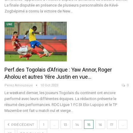
La finale disputée en présence de plusieurs personnalités de Kévé-
Zogbépimé a connu la victoire de New…
UNE
Perf.des Togolais d’Afrique : Yaw Annor, Roger
Aholou et autres Yére Justin en vue…
Perez Amouzouvi
10 Oct 2023
0
Le weekend dernier, les joueurs Togolais du continent ont encore
performé avec leurs différentes équipes. La rédaction présente le
résumé des performances. RDC Ligue 1 FC St Eloi Lupopo et le TP
Mazembe ont fait u match nul et vierge…
PRÉCÉDENT
1
…
13
14
15
16
17
…