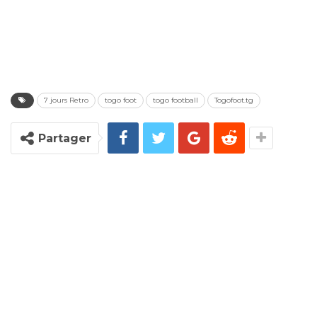
7 jours Retro
togo foot
togo football
Togofoot.tg
Partager