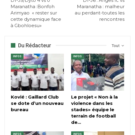
D1-J5/Dyto 4 vs 0
D1-J6 : Anges fc vs
Maranatha :Bonfoh
Maranatha : malheur
Arimyao « rester sur
au perdant-toutes les
cette dynamique face
rencontres
à Gbohloesu»
Du Rédacteur
Tout
INFOS
INFOS
Kovié : Gaillard Club
Le projet « Non à la
se dote d’un nouveau
violence dans les
bureau
stades» équipe le
terrain de football
de…
INFOS
INFOS