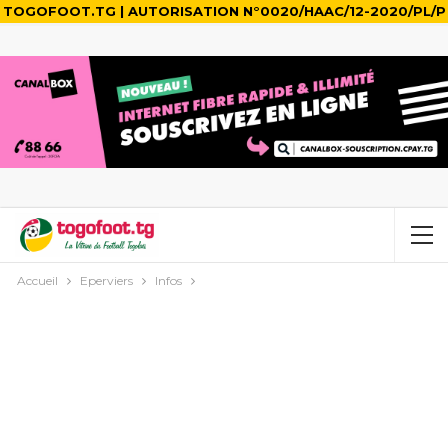
TOGOFOOT.TG | AUTORISATION N°0020/HAAC/12-2020/PL/P
Accueil
Eperviers
Infos