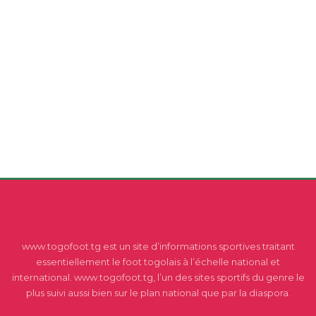
www.togofoot.tg est un site d’informations sportives traitant
essentiellement le foot togolais à l’échelle national et
international. www.togofoot.tg, l’un des sites sportifs du genre le
plus suivi aussi bien sur le plan national que par la diaspora.