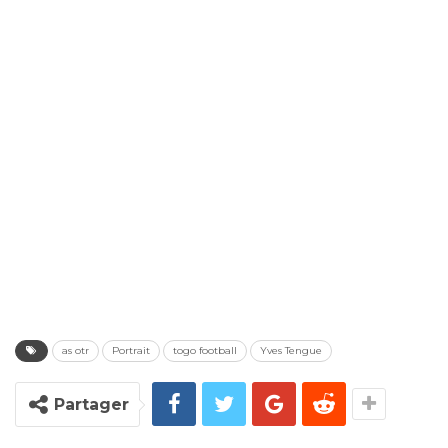
as otr
Portrait
togo football
Yves Tengue
Partager