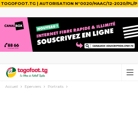
TOGOFOOT.TG | AUTORISATION N°0020/HAAC/12-2020/PL/P
Accueil
Eperviers
Portraits