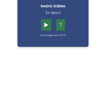
RADIO DJENA
En direct
▶️
?
Développé par OTIYA