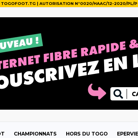
TOGOFOOT.TG | AUTORISATION N°0020/HAAC/12-2020/PL/P
OT
CHAMPIONNATS
HORS DU TOGO
EPERVI