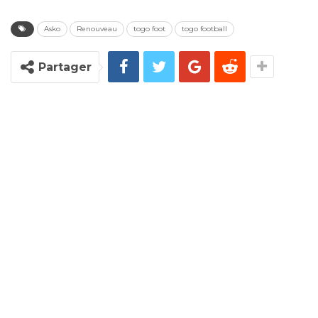
Asko
Renouveau
togo foot
togo football
Partager