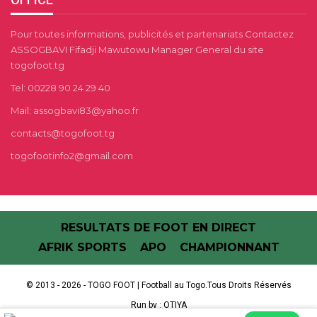
Pour toutes informations, publicités et partenariats Contactez
ASSOGBAVI Fifadji Mawutowu Manager General du site
togofoot.tg
Tel: 00228 90 24 29 40
Mail: assogbavi83@yahoo.fr
contacts@togofoot.tg
togofootinfo2@gmail.com
RESULTATS DE FOOT EN DIRECT
AFRIK SPORTS
APO
CHAMPIONNANT
© 2013 - 2026 - TOGO FOOT | Football au Togo.Tous Droits Réservés
Run by :
OTIYA