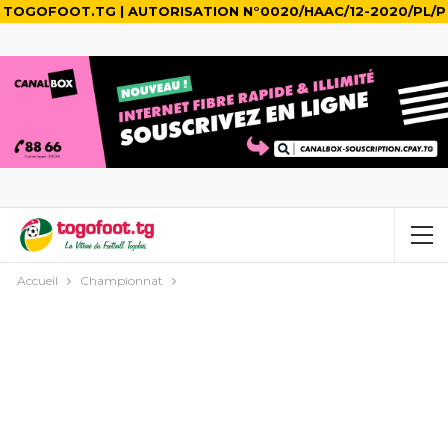
TOGOFOOT.TG | AUTORISATION N°0020/HAAC/12-2020/PL/P
Accueil
Championnat