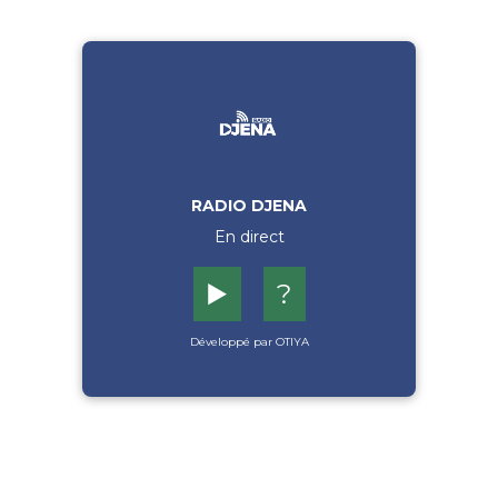
RADIO DJENA
En direct
▶️
?
Développé par OTIYA