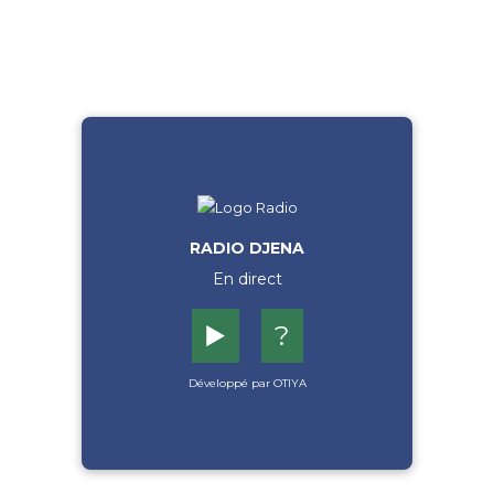
RADIO DJENA
En direct
▶️
?
Développé par OTIYA