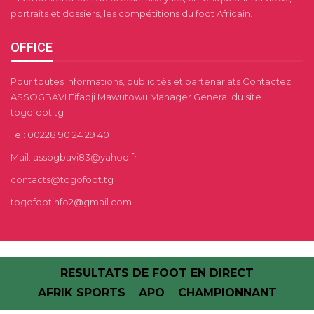
portraits et dossiers, les compétitions du foot Africain.
OFFICE
Pour toutes informations, publicités et partenariats Contactez
ASSOGBAVI Fifadji Mawutowu Manager General du site
togofoot.tg
Tel: 00228 90 24 29 40
Mail: assogbavi83@yahoo.fr
contacts@togofoot.tg
togofootinfo2@gmail.com
RESULTATS DE FOOT EN DIRECT
AFRIK SPORTS
APO
CHAMPIONNANT