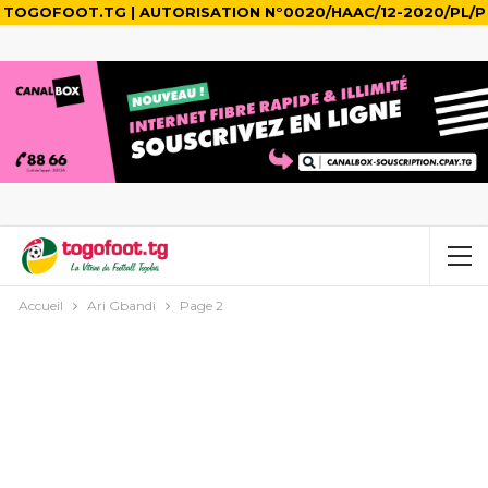
TOGOFOOT.TG | AUTORISATION N°0020/HAAC/12-2020/PL/P
Accueil
Ari Gbandi
Page 2