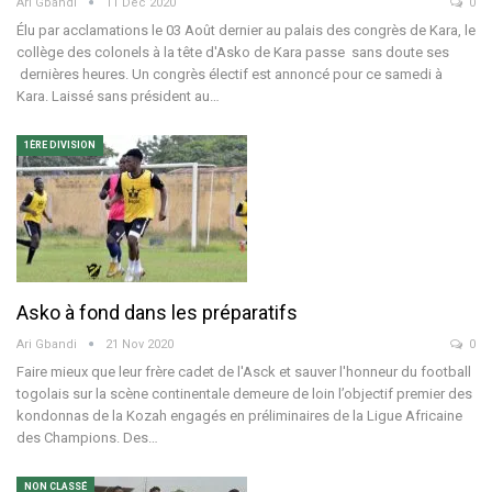
Ari Gbandi
11 Déc 2020
0
Élu par acclamations le 03 Août dernier au palais des congrès de Kara, le
collège des colonels à la tête d'Asko de Kara passe sans doute ses
dernières heures. Un congrès électif est annoncé pour ce samedi à
Kara. Laissé sans président au…
1ÈRE DIVISION
Asko à fond dans les préparatifs
Ari Gbandi
21 Nov 2020
0
Faire mieux que leur frère cadet de l'Asck et sauver l'honneur du football
togolais sur la scène continentale demeure de loin l’objectif premier des
kondonnas de la Kozah engagés en préliminaires de la Ligue Africaine
des Champions. Des…
NON CLASSÉ