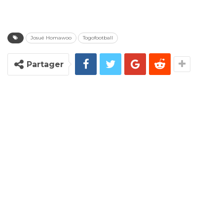
Josué Homawoo
Togofootball
Partager