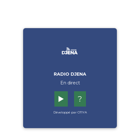
RADIO DJENA
En direct
▶️
?
Développé par OTIYA