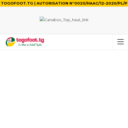
TOGOFOOT.TG | AUTORISATION N°0020/HAAC/12-2020/PL/P