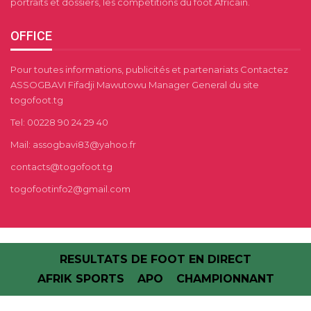
portraits et dossiers, les compétitions du foot Africain.
OFFICE
Pour toutes informations, publicités et partenariats Contactez
ASSOGBAVI Fifadji Mawutowu Manager General du site
togofoot.tg
Tel: 00228 90 24 29 40
Mail: assogbavi83@yahoo.fr
contacts@togofoot.tg
togofootinfo2@gmail.com
RESULTATS DE FOOT EN DIRECT
AFRIK SPORTS
APO
CHAMPIONNANT