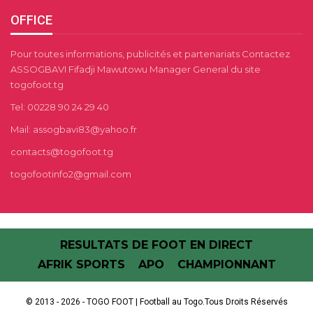
OFFICE
Pour toutes informations, publicités et partenariats Contactez
ASSOGBAVI Fifadji Mawutowu Manager General du site
togofoot.tg
Tel: 00228 90 24 29 40
Mail: assogbavi83@yahoo.fr
contacts@togofoot.tg
togofootinfo2@gmail.com
RESULTATS DE FOOT EN DIRECT
AFRIK SPORTS
APO
CHAMPIONNANT
© 2013 - 2026 - TOGO FOOT | Football au Togo.Tous Droits Réservés