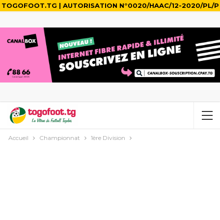
TOGOFOOT.TG | AUTORISATION N°0020/HAAC/12-2020/PL/P
Accueil
Championnat
1ère Division