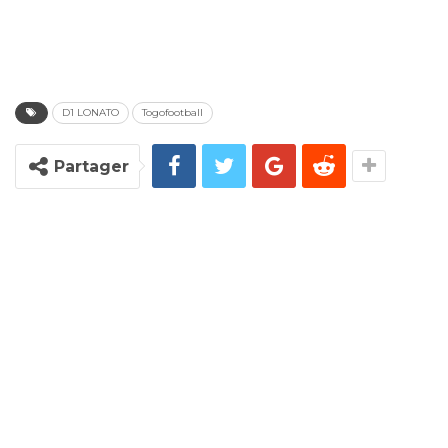
D1 LONATO
Togofootball
Partager