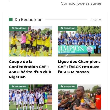
Gomido joue sa survie
Du Rédacteur
Tout
1ÈRE DIVISION
1ÈRE DIVISION
Coupe de la
Ligue des Champions
Confédération CAF :
CAF : l’ASCK retrouve
ASKO hérite d’un club
l’ASEC Mimosas
Nigérien
1ÈRE DIVISION
1ÈRE DIVISION