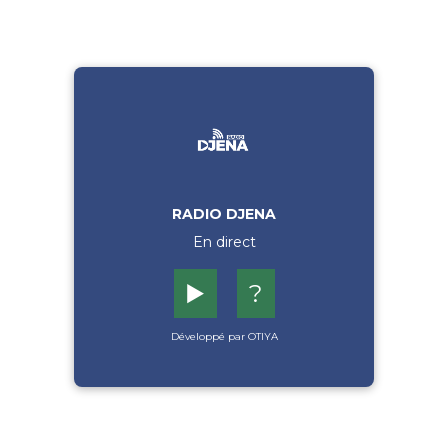
RADIO DJENA
En direct
▶️
?
Développé par OTIYA