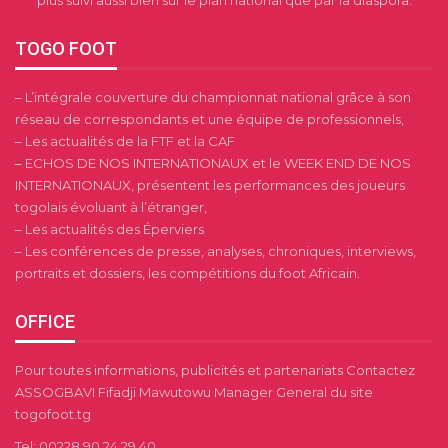
plus suivi aussi bien sur le plan national que par la diaspora.
TOGO FOOT
– L’intégrale couverture du championnat national grâce à son
réseau de correspondants et une équipe de professionnels,
– Les actualités de la FTF et la CAF
– ECHOS DE NOS INTERNATIONAUX et le WEEK END DE NOS
INTERNATIONAUX, présentent les performances des joueurs
togolais évoluant à l’étranger,
– Les actualités des Éperviers
– Les conférences de presse, analyses, chroniques, interviews,
portraits et dossiers, les compétitions du foot Africain.
OFFICE
Pour toutes informations, publicités et partenariats Contactez
ASSOGBAVI Fifadji Mawutowu Manager General du site
togofoot.tg
Tel: 00228 90 24 29 40