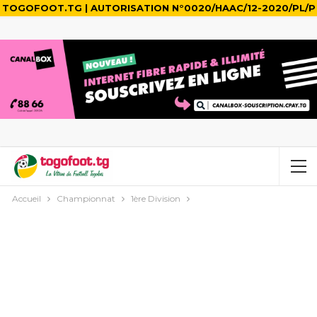
TOGOFOOT.TG | AUTORISATION N°0020/HAAC/12-2020/PL/P
Accueil
Championnat
1ère Division