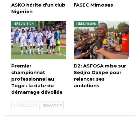
ASKO hérite d’un club
l’ASEC Mimosas
Nigérien
1ÈRE DIVISION
1ÈRE DIVISION
Premier
D2: ASFOSA mise sur
championnat
Sedjro Gakpé pour
professionnel au
relancer ses
Togo : la date du
ambitions
démarrage dévoilée
PRÉCÉDENT
SUIVANT