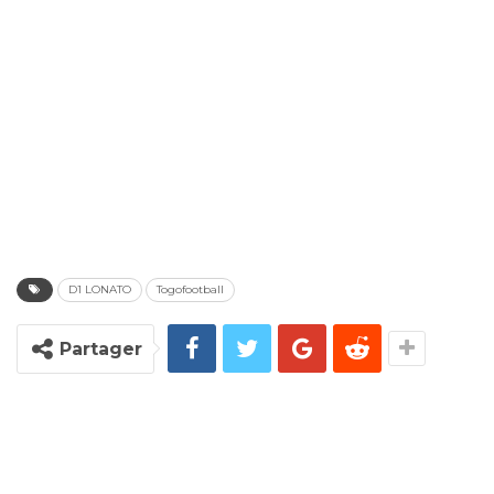
D1 LONATO
Togofootball
Partager