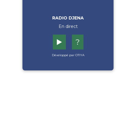
RADIO DJENA
En direct
▶️
?
Développé par OTIYA