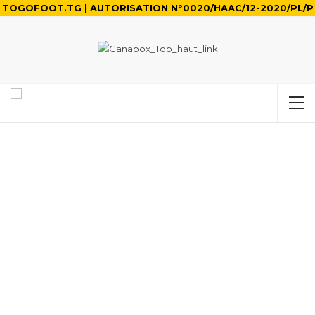
TOGOFOOT.TG | AUTORISATION N°0020/HAAC/12-2020/PL/P