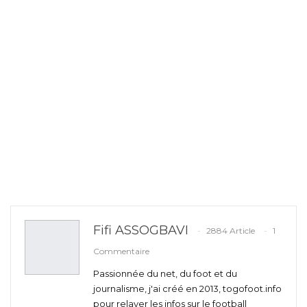
Fifi ASSOGBAVI
2884 Article
1
Commentaire
Passionnée du net, du foot et du
journalisme, j'ai créé en 2013, togofoot.info
pour relayer les infos sur le football