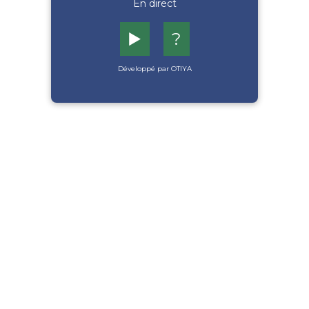
En direct
▶️
?
Développé par OTIYA