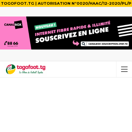
TOGOFOOT.TG | AUTORISATION N°0020/HAAC/12-2020/PL/P