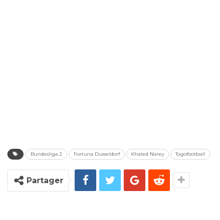
Bundesliga 2
Fortuna Dusseldorf
Khaled Narey
Togofootball
Partager