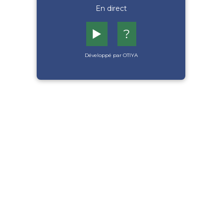
En direct
▶️
?
Développé par OTIYA