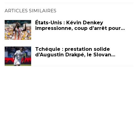
ARTICLES SIMILAIRES
États-Unis : Kévin Denkey
impressionne, coup d’arrêt pour…
Tchéquie : prestation solide
d’Augustin Drakpé, le Slovan…