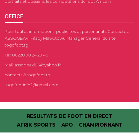
portraits et dossiers, les compétitions du foot Africain.
OFFICE
Pour toutes informations, publicités et partenariats Contactez
ASSOGBAVI Fifadji Mawutowu Manager General du site
togofoot.tg
Tel: 00228 90 24 29 40
Mail: assogbavi83@yahoo.fr
contacts@togofoot.tg
togofootinfo2@gmail.com
RESULTATS DE FOOT EN DIRECT
AFRIK SPORTS
APO
CHAMPIONNANT