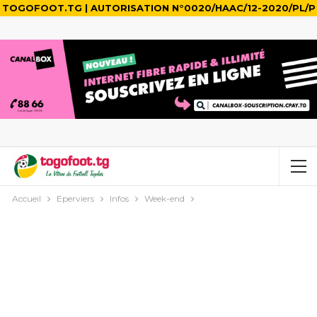
TOGOFOOT.TG | AUTORISATION N°0020/HAAC/12-2020/PL/P
Accueil
Eperviers
Infos
Week-end