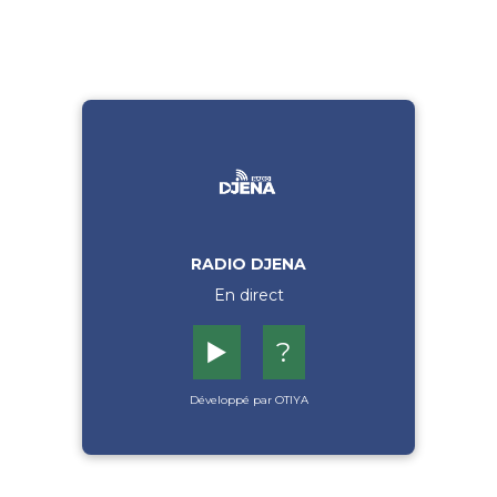
RADIO DJENA
En direct
▶️
?
Développé par OTIYA