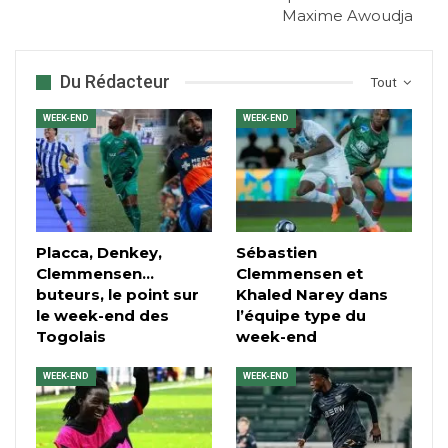
Maxime Awoudja
Du Rédacteur
Tout
WEEK-END
WEEK-END
Placca, Denkey,
Sébastien
Clemmensen…
Clemmensen et
buteurs, le point sur
Khaled Narey dans
le week-end des
l’équipe type du
Togolais
week-end
WEEK-END
WEEK-END