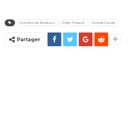
Girondins de Bordeaux
Klidjè Thibault
Koutob Claude
Partager