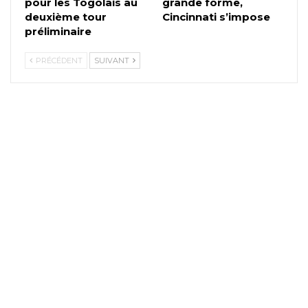
pour les Togolais au
grande forme,
deuxième tour
Cincinnati s’impose
préliminaire
PRÉCÉDENT
SUIVANT