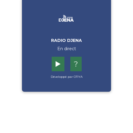
RADIO DJENA
En direct
▶️
?
Développé par OTIYA