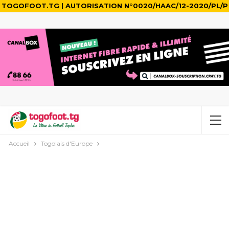
TOGOFOOT.TG | AUTORISATION N°0020/HAAC/12-2020/PL/P
Accueil
Togolais d'Europe