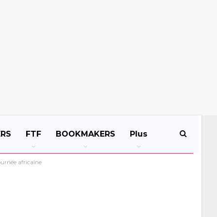
ERS
FTF
BOOKMAKERS
Plus
ournée africaine