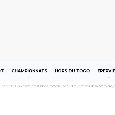
OT
CHAMPIONNATS
HORS DU TOGO
EPERVI
CdM 2026 : exploits, désillusions, records… ce qu’il faut retenir de la première j