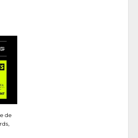
ée de
rds,