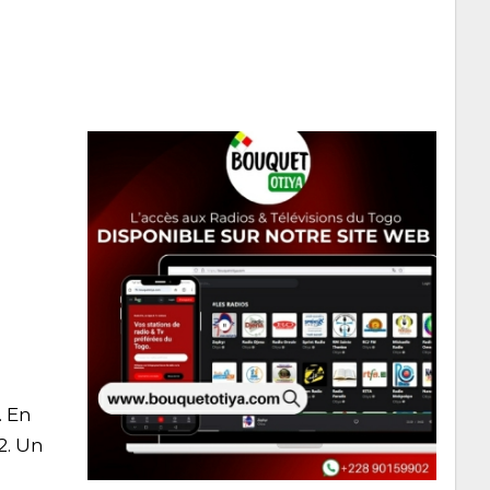
. En
2. Un