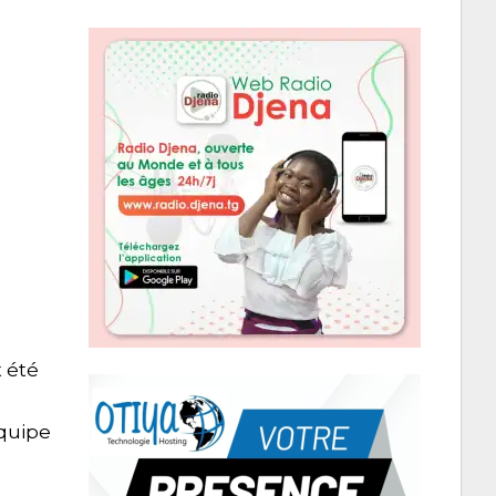
t été
équipe