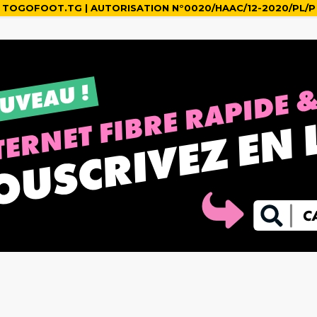
TOGOFOOT.TG | AUTORISATION N°0020/HAAC/12-2020/PL/P