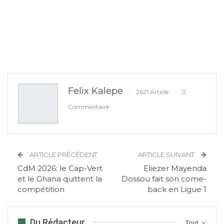
Felix Kalepe
2621 Article
0
Commentaire
ARTICLE PRÉCÉDENT
ARTICLE SUIVANT
CdM 2026: le Cap-Vert
Eliezer Mayenda
et le Ghana quittent la
Dossou fait son come-
compétition
back en Ligue 1
Du Rédacteur
Tout