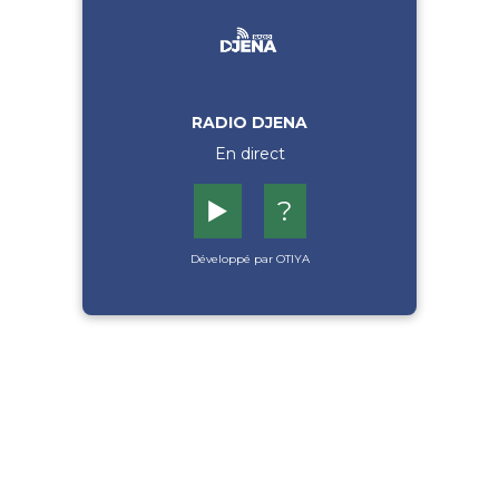
RADIO DJENA
En direct
▶️
?
Développé par OTIYA