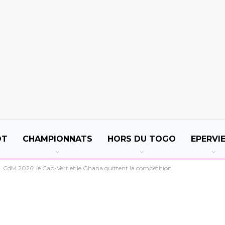
OT
CHAMPIONNATS
HORS DU TOGO
EPERVI
CdM 2026: le Cap-Vert et le Ghana quittent la compétition