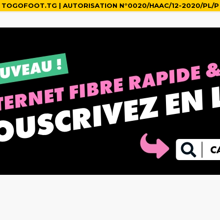
TOGOFOOT.TG | AUTORISATION N°0020/HAAC/12-2020/PL/P