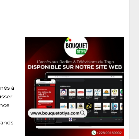
enés à
usser
ence
grands