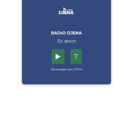
RADIO DJENA
En direct
▶️
?
Développé par OTIYA