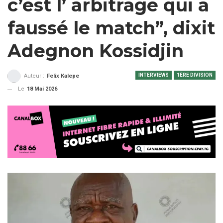
c’est l’ arbitrage qui a
faussé le match”, dixit
Adegnon Kossidjin
INTERVIEWS
1ÈRE DIVISION
Auteur :
Felix Kalepe
Le
18 Mai 2026