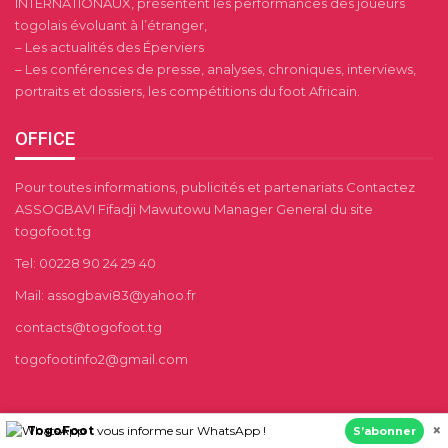
INTERNATIONAUX, présentent les performances des joueurs
togolais évoluant à l’étranger,
– Les actualités des Éperviers
– Les conférences de presse, analyses, chroniques, interviews,
portraits et dossiers, les compétitions du foot Africain.
OFFICE
Pour toutes informations, publicités et partenariats Contactez
ASSOGBAVI Fifadji Mawutowu Manager General du site
togofoot.tg
Tel: 00228 90 24 29 40
Mail: assogbavi83@yahoo.fr
contacts@togofoot.tg
togofootinfo2@gmail.com
×
TogoFoot
vous informe sur WhatsApp !
S’abonner