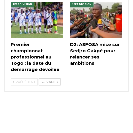
1ÈRE DIVISION
1ÈRE DIVISION
Premier
D2: ASFOSA mise sur
championnat
Sedjro Gakpé pour
professionnel au
relancer ses
Togo : la date du
ambitions
démarrage dévoilée
PRÉCÉDENT
SUIVANT