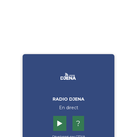
RADIO DJENA
En direct
▶️
?
Développé par OTIYA