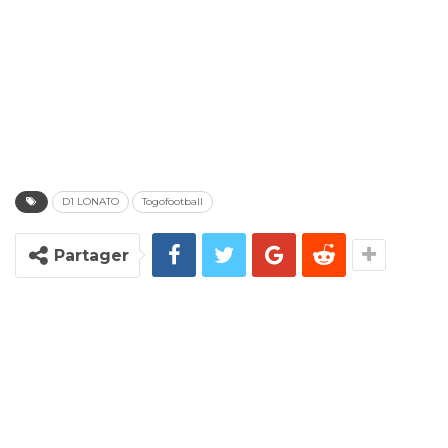
D1 LONATO
Togofootball
Partager