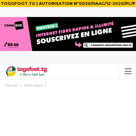
TOGOFOOT.TG | AUTORISATION N°0020/HAAC/12-2020/PL/P
Accueil
Interviews