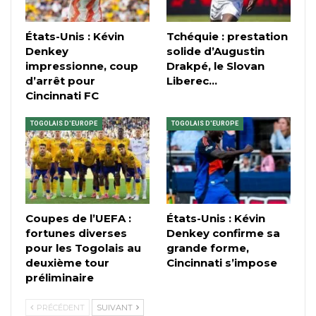
États-Unis : Kévin
Tchéquie : prestation
Denkey
solide d’Augustin
impressionne, coup
Drakpé, le Slovan
d’arrêt pour
Liberec…
Cincinnati FC
TOGOLAIS D'EUROPE
TOGOLAIS D'EUROPE
Coupes de l’UEFA :
États-Unis : Kévin
fortunes diverses
Denkey confirme sa
pour les Togolais au
grande forme,
deuxième tour
Cincinnati s’impose
préliminaire
PRÉCÉDENT
SUIVANT