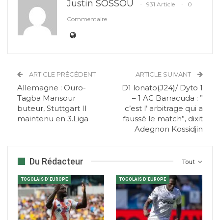
Justin SOSSOU
931 Article
0
Commentaire
ARTICLE PRÉCÉDENT
ARTICLE SUIVANT
Allemagne : Ouro-
D1 lonato(J24)/ Dyto 1
Tagba Mansour
– 1 AC Barracuda : ”
buteur, Stuttgart II
c’est l’ arbitrage qui a
maintenu en 3.Liga
faussé le match”, dixit
Adegnon Kossidjin
Du Rédacteur
Tout
TOGOLAIS D'EUROPE
TOGOLAIS D'EUROPE