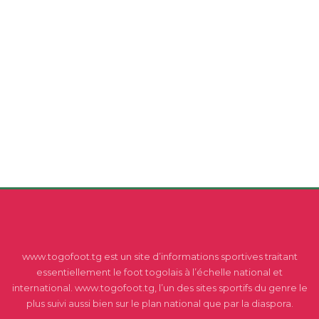
www.togofoot.tg est un site d’informations sportives traitant
essentiellement le foot togolais à l’échelle national et
international. www.togofoot.tg, l’un des sites sportifs du genre le
plus suivi aussi bien sur le plan national que par la diaspora.