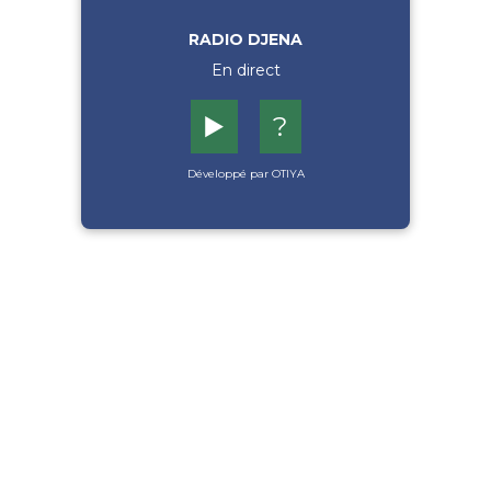
RADIO DJENA
En direct
▶️
?
Développé par OTIYA