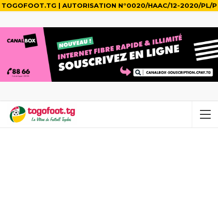
TOGOFOOT.TG | AUTORISATION N°0020/HAAC/12-2020/PL/P