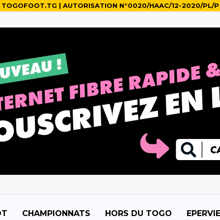
TOGOFOOT.TG | AUTORISATION N°0020/HAAC/12-2020/PL/P
OT
CHAMPIONNATS
HORS DU TOGO
EPERVI