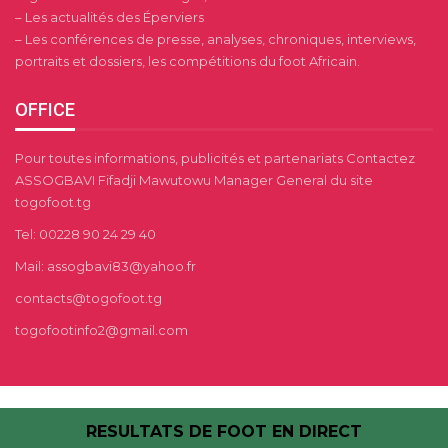
– Les actualités des Éperviers
– Les conférences de presse, analyses, chroniques, interviews,
portraits et dossiers, les compétitions du foot Africain.
OFFICE
Pour toutes informations, publicités et partenariats Contactez
ASSOGBAVI Fifadji Mawutowu Manager General du site
togofoot.tg
Tel: 00228 90 24 29 40
Mail: assogbavi83@yahoo.fr
contacts@togofoot.tg
togofootinfo2@gmail.com
RESULTATS DE FOOT EN DIRECT