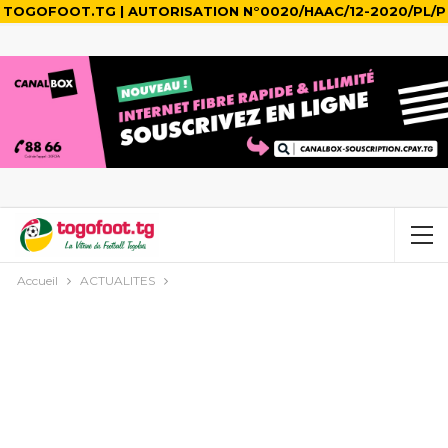
TOGOFOOT.TG | AUTORISATION N°0020/HAAC/12-2020/PL/P
Accueil
ACTUALITES