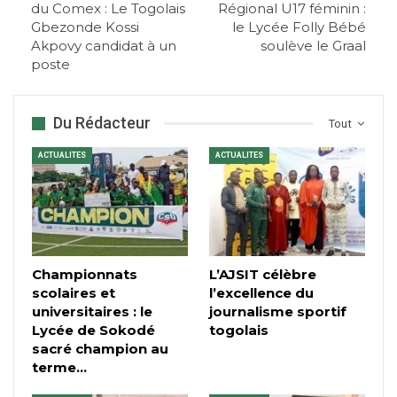
du Comex : Le Togolais
Régional U17 féminin :
Gbezonde Kossi
le Lycée Folly Bébé
Akpovy candidat à un
soulève le Graal
poste
Du Rédacteur
Tout
ACTUALITES
ACTUALITES
Championnats
L’AJSIT célèbre
scolaires et
l’excellence du
universitaires : le
journalisme sportif
Lycée de Sokodé
togolais
sacré champion au
terme…