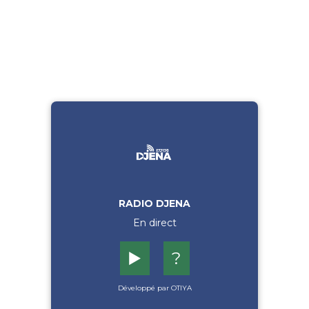
RADIO DJENA
En direct
▶️
?
Développé par OTIYA