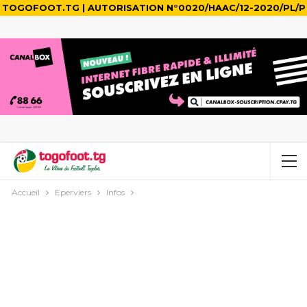
TOGOFOOT.TG | AUTORISATION N°0020/HAAC/12-2020/PL/P
Accueil
Eperviers
Infos