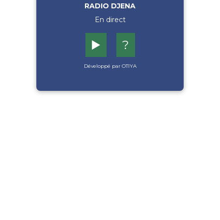
RADIO DJENA
En direct
▶️
?
Développé par OTIYA