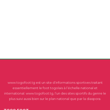
www.togofoot.tg est un site d’informations sportives traitant
essentiellement le foot togolais à l’échelle national et
international. www.togofoot.tg, l’un des sites sportifs du genre le
plus suivi aussi bien sur le plan national que par la diaspora.