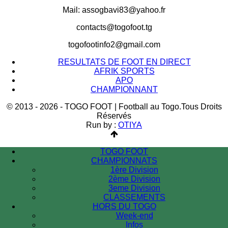
Mail: assogbavi83@yahoo.fr
contacts@togofoot.tg
togofootinfo2@gmail.com
RESULTATS DE FOOT EN DIRECT
AFRIK SPORTS
APO
CHAMPIONNANT
© 2013 - 2026 - TOGO FOOT | Football au Togo.Tous Droits
Réservés
Run by :
OTIYA
TOGO FOOT
CHAMPIONNATS
1ère Division
2ème Division
3eme Division
CLASSEMENTS
HORS DU TOGO
Week-end
Infos