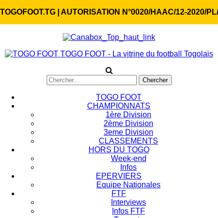
TOGOFOOT.TG | AUTORISATION N°0020/HAAC/12-2020/PL
TOGO FOOT - La vitrine du football Togolais
TOGO FOOT
CHAMPIONNATS
1ère Division
2ème Division
3eme Division
CLASSEMENTS
HORS DU TOGO
Week-end
Infos
EPERVIERS
Equipe Nationales
FTF
Interviews
Infos FTF