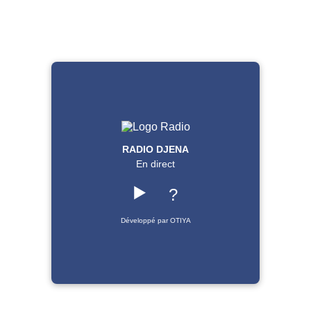
RADIO DJENA
En direct
▶️
?
Développé par OTIYA