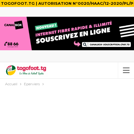
TOGOFOOT.TG | AUTORISATION N°0020/HAAC/12-2020/PL/P
Accueil
Eperviers