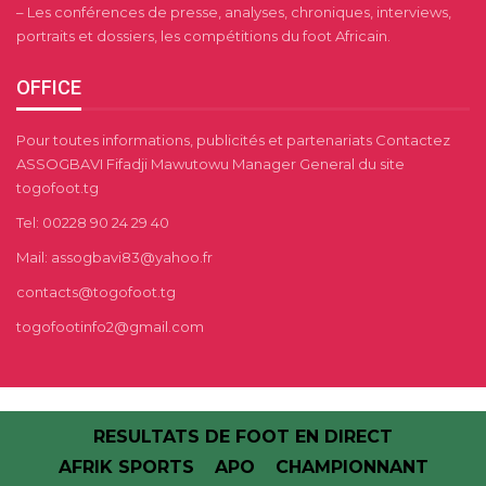
– Les conférences de presse, analyses, chroniques, interviews,
portraits et dossiers, les compétitions du foot Africain.
OFFICE
Pour toutes informations, publicités et partenariats Contactez
ASSOGBAVI Fifadji Mawutowu Manager General du site
togofoot.tg
Tel: 00228 90 24 29 40
Mail: assogbavi83@yahoo.fr
contacts@togofoot.tg
togofootinfo2@gmail.com
RESULTATS DE FOOT EN DIRECT
AFRIK SPORTS
APO
CHAMPIONNANT