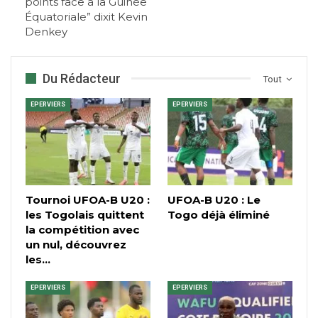
points face à la Guinée
Équatoriale” dixit Kevin
Denkey
Du Rédacteur
Tout
EPERVIERS
EPERVIERS
Tournoi UFOA-B U20 :
UFOA-B U20 : Le
les Togolais quittent
Togo déjà éliminé
la compétition avec
un nul, découvrez
les…
EPERVIERS
EPERVIERS