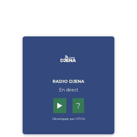
RADIO DJENA
En direct
▶️
?
Développé par OTIYA