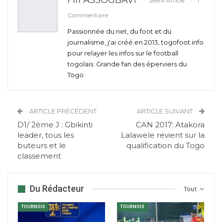
Fifi ASSOGBAVI
2884 Article
1
Commentaire
Passionnée du net, du foot et du
journalisme, j'ai créé en 2013, togofoot.info
pour relayer les infos sur le football
togolais. Grande fan des éperviers du
Togo
ARTICLE PRÉCÉDENT
ARTICLE SUIVANT
D1/ 2ème J : Gbikinti
CAN 2017: Atakora
leader, tous les
Lalawele revient sur la
buteurs et le
qualification du Togo
classement
Du Rédacteur
Tout
TOURNOIS
TOURNOIS