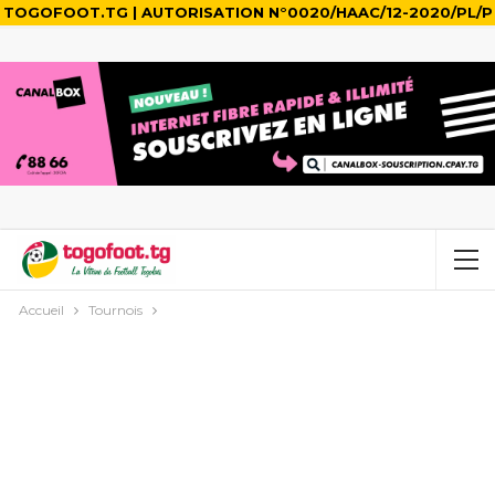
TOGOFOOT.TG | AUTORISATION N°0020/HAAC/12-2020/PL/P
Accueil
Tournois