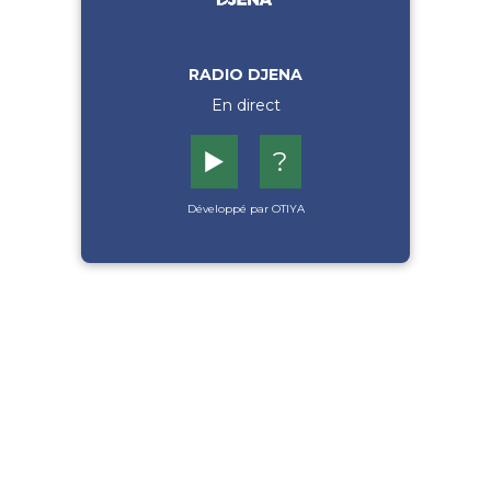
RADIO DJENA
En direct
▶️
?
Développé par OTIYA