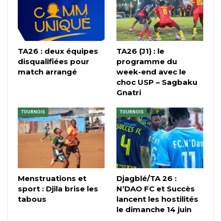
TA26 : deux équipes
TA26 (J1) : le
disqualifiées pour
programme du
match arrangé
week-end avec le
choc USP – Sagbaku
Gnatri
TOURNOIS
TOURNOIS
Menstruations et
Djagblé/TA 26 :
sport : Djila brise les
N’DAO FC et Succès
tabous
lancent les hostilités
le dimanche 14 juin