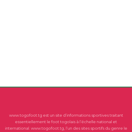
www.togofoot.tg est un site d’informations sportives traitant
essentiellement le foot togolais à l’échelle national et
international. www.togofoot.tg, l’un des sites sportifs du genre le