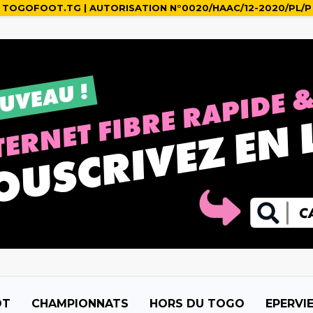
TOGOFOOT.TG | AUTORISATION N°0020/HAAC/12-2020/PL/P
OT
CHAMPIONNATS
HORS DU TOGO
EPERVI