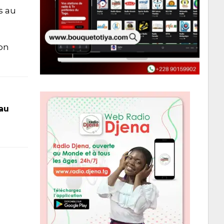
s au
ion
au