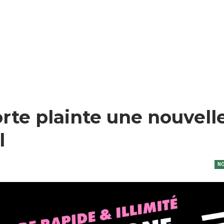
rte plainte une nouvell
l
NO