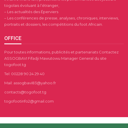
togolais évoluant à l’étranger,
– Les actualités des Éperviers
– Les conférences de presse, analyses, chroniques, interviews,
portraits et dossiers, les compétitions du foot Africain.
OFFICE
Pour toutes informations, publicités et partenariats Contactez
ASSOGBAVI Fifadji Mawutowu Manager General du site
togofoot.tg
Tel: 00228 90 24 29 40
Mail: assogbavi83@yahoo.fr
contacts@togofoot.tg
togofootinfo2@gmail.com