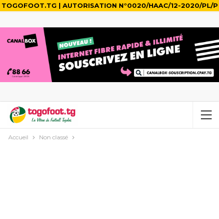
TOGOFOOT.TG | AUTORISATION N°0020/HAAC/12-2020/PL/P
Accueil
Non classé