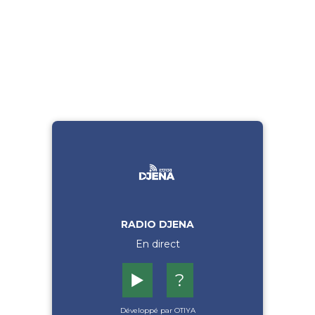
RADIO DJENA
En direct
▶️
?
Développé par OTIYA