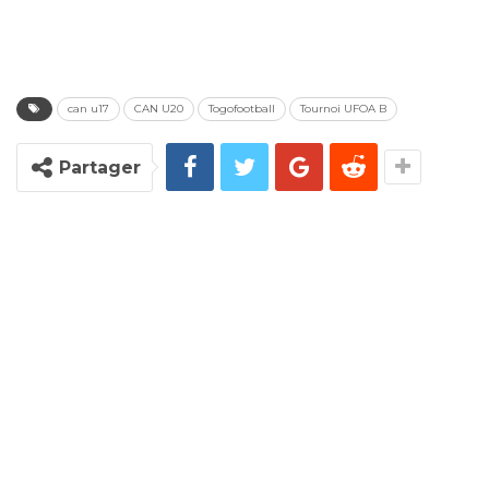
can u17
CAN U20
Togofootball
Tournoi UFOA B
Partager