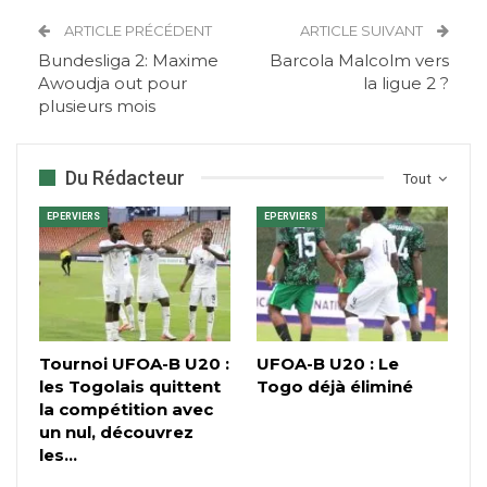
ARTICLE PRÉCÉDENT
ARTICLE SUIVANT
Bundesliga 2: Maxime
Barcola Malcolm vers
Awoudja out pour
la ligue 2 ?
plusieurs mois
Du Rédacteur
Tout
EPERVIERS
EPERVIERS
Tournoi UFOA-B U20 :
UFOA-B U20 : Le
les Togolais quittent
Togo déjà éliminé
la compétition avec
un nul, découvrez
les…