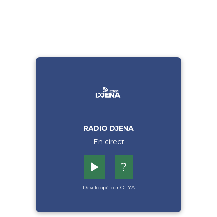
RADIO DJENA
En direct
▶️
?
Développé par OTIYA