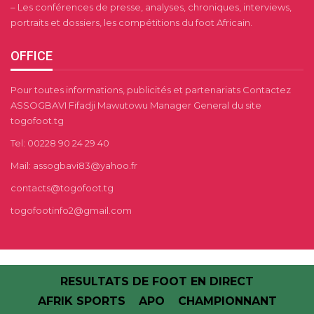
– Les conférences de presse, analyses, chroniques, interviews,
portraits et dossiers, les compétitions du foot Africain.
OFFICE
Pour toutes informations, publicités et partenariats Contactez
ASSOGBAVI Fifadji Mawutowu Manager General du site
togofoot.tg
Tel: 00228 90 24 29 40
Mail: assogbavi83@yahoo.fr
contacts@togofoot.tg
togofootinfo2@gmail.com
RESULTATS DE FOOT EN DIRECT
AFRIK SPORTS
APO
CHAMPIONNANT