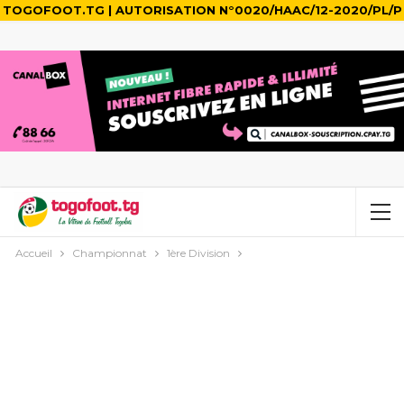
TOGOFOOT.TG | AUTORISATION N°0020/HAAC/12-2020/PL/P
Accueil
Championnat
1ère Division