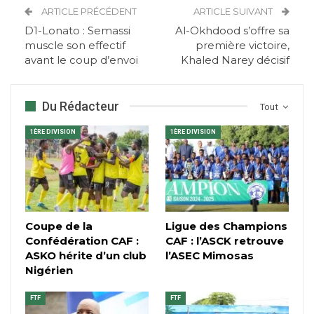
ARTICLE PRÉCÉDENT
ARTICLE SUIVANT
D1-Lonato : Semassi
Al-Okhdood s’offre sa
muscle son effectif
première victoire,
avant le coup d’envoi
Khaled Narey décisif
Du Rédacteur
Tout
1ÈRE DIVISION
1ÈRE DIVISION
Coupe de la
Ligue des Champions
Confédération CAF :
CAF : l’ASCK retrouve
ASKO hérite d’un club
l’ASEC Mimosas
Nigérien
FTF
FTF