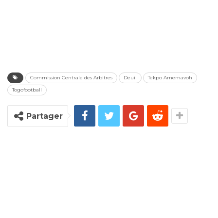
Commission Centrale des Arbitres
Deuil
Tekpo Amemavoh
Togofootball
Partager