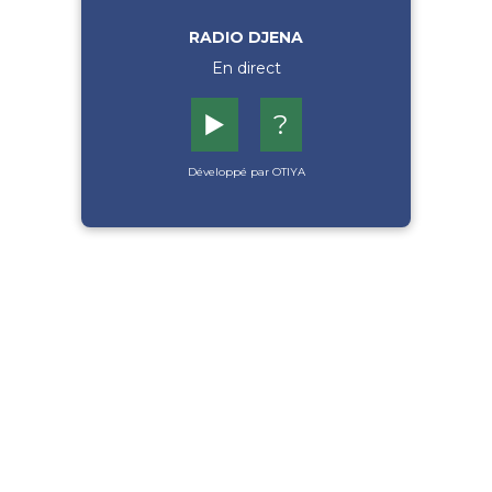
RADIO DJENA
En direct
▶️
?
Développé par OTIYA