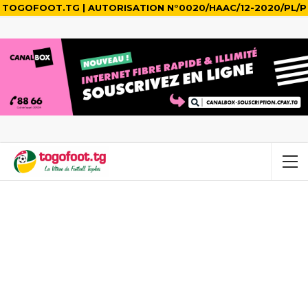
TOGOFOOT.TG | AUTORISATION N°0020/HAAC/12-2020/PL/P