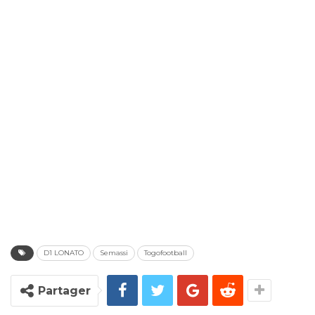
D1 LONATO
Semassi
Togofootball
Partager