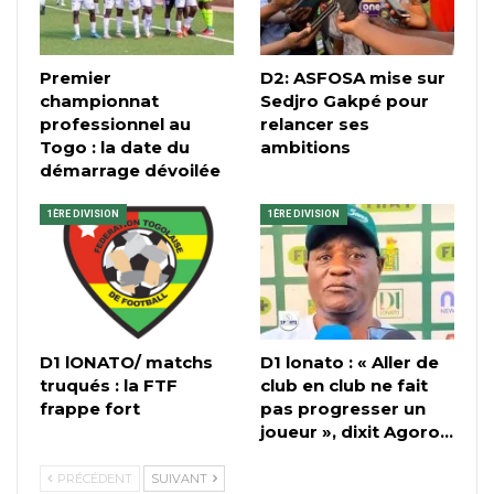
Premier
D2: ASFOSA mise sur
championnat
Sedjro Gakpé pour
professionnel au
relancer ses
Togo : la date du
ambitions
démarrage dévoilée
1ÈRE DIVISION
1ÈRE DIVISION
D1 lONATO/ matchs
D1 lonato : « Aller de
truqués : la FTF
club en club ne fait
frappe fort
pas progresser un
joueur », dixit Agoro…
PRÉCÉDENT
SUIVANT