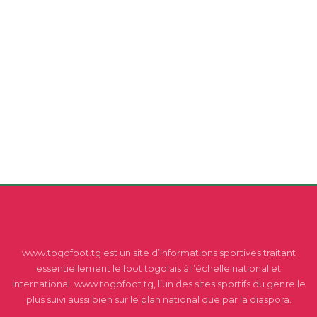
www.togofoot.tg est un site d’informations sportives traitant
essentiellement le foot togolais à l’échelle national et
international. www.togofoot.tg, l’un des sites sportifs du genre le
plus suivi aussi bien sur le plan national que par la diaspora.