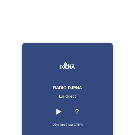
RADIO DJENA
En direct
▶️
?
Développé par OTIYA