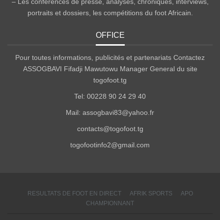
– Les conférences de presse, analyses, chroniques, interviews,
portraits et dossiers, les compétitions du foot Africain.
OFFICE
Pour toutes informations, publicités et partenariats Contactez
ASSOGBAVI Fifadji Mawutowu Manager General du site
togofoot.tg
Tel: 00228 90 24 29 40
Mail: assogbavi83@yahoo.fr
contacts@togofoot.tg
togofootinfo2@gmail.com
RESULTATS DE FOOT EN DIRECT
AFRIK SPORTS
APO
CHAMPIONNANT