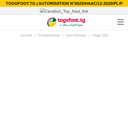
TOGOFOOT.TG | AUTORISATION N°0020/HAAC/12-2020/PL/P
Accueil
Championnat
1ère Division
Page 228