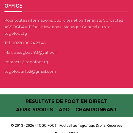
OFFICE
Pour toutes informations, publicités et partenariats Contactez
ASSOGBAVI Fifadji Mawutowu Manager General du site
togofoot.tg
Tel: 00228 90 24 29 40
Mail: assogbavi83@yahoo.fr
contacts@togofoot.tg
togofootinfo2@gmail.com
RESULTATS DE FOOT EN DIRECT
AFRIK SPORTS
APO
CHAMPIONNANT
© 2013 - 2026 - TOGO FOOT | Football au Togo.Tous Droits Réservés