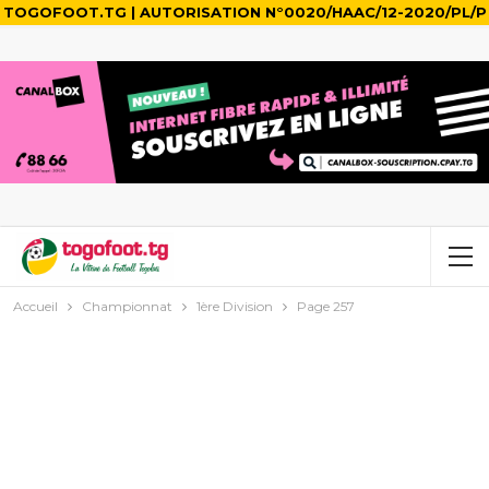
TOGOFOOT.TG | AUTORISATION N°0020/HAAC/12-2020/PL/P
Accueil
Championnat
1ère Division
Page 257