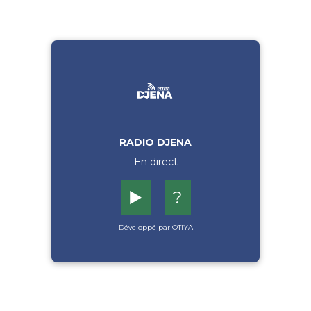
RADIO DJENA
En direct
▶️
?
Développé par OTIYA